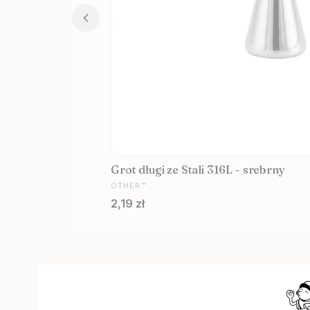
Grot długi ze Stali 316L - srebrny
PRODUCENT
OTHER™
Cena
2,19 zł