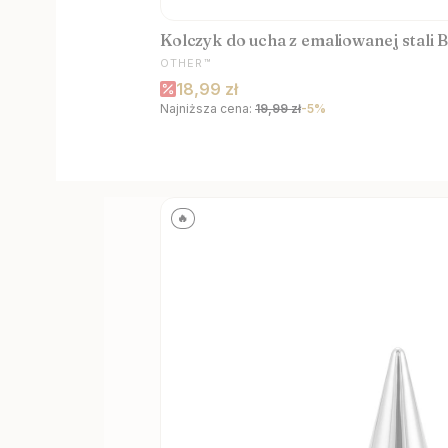
Kolczyk do ucha z emaliowanej stali
PRODUCENT
OTHER™
Cena promocyjna
18,99 zł
Najniższa cena:
19,99 zł
-5%
🔥