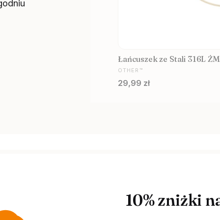
godniu
Łańcuszek ze Stali 316L ŻM
PRODUCENT
OTHER™
Cena
29,99 zł
10% zniżki n