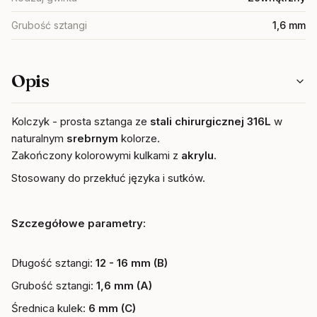
Grubość sztangi
1,6 mm
Opis
Kolczyk - prosta sztanga ze
stali chirurgicznej 316L
w
naturalnym
srebrnym
kolorze.
Zakończony kolorowymi kulkami z
akrylu
.
Stosowany do przekłuć języka i sutków.
Szczegółowe parametr
y:
Długość sztangi:
12 - 16 mm (B)
Grubość sztangi:
1,6 mm (A)
Średnica kulek:
6
mm (C)