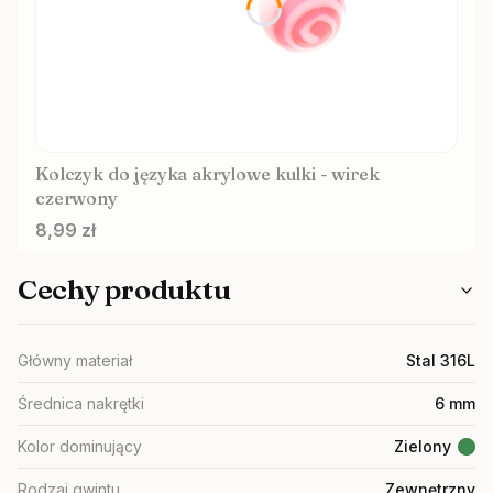
Kolczyk do języka akrylowe kulki - wirek
czerwony
Cena
8,99 zł
Cechy produktu
Główny materiał
Stal 316L
Średnica nakrętki
6 mm
Kolor dominujący
Zielony
Rodzaj gwintu
Zewnętrzny