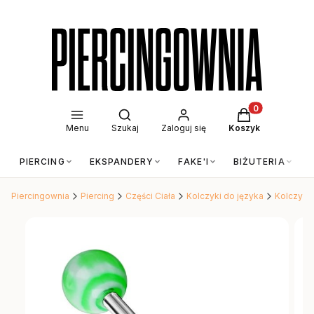
Otwórz wyszukiwarkę
Produkty w kos
Menu
Szukaj
Zaloguj się
Koszyk
PIERCING
EKSPANDERY
FAKE'I
BIŻUTERIA
Piercingownia
Piercing
Części Ciała
Kolczyki do języka
Kolczyki 