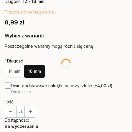
Długość:
12 - 16 mm
.
Przejdź do pełnego opisu
Cena
8,99 zł
Wybierz wariant:
Poszczególne warianty mogą różnić się ceną
*
Długość
14 mm
16 mm
Dwie podstawowe nakrętki na przyszłość
(+4,00 zł)
Opcjonalne
Ilość
szt.
Dostępność:
na wyczerpaniu