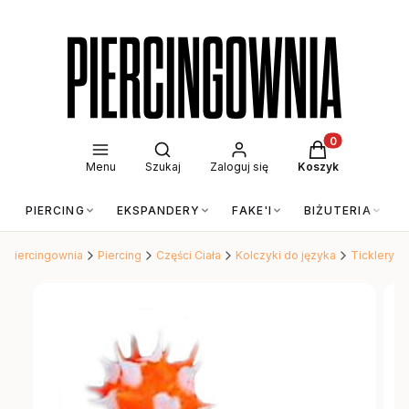
Otwórz wyszukiwarkę
Produkty w kos
Menu
Szukaj
Zaloguj się
Koszyk
PIERCING
EKSPANDERY
FAKE'I
BIŻUTERIA
Piercingownia
Piercing
Części Ciała
Kolczyki do języka
Ticklery