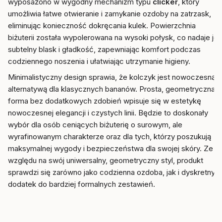
wyposażono w wygodny mechanizm typu
clicker
, który
umożliwia łatwe otwieranie i zamykanie ozdoby na zatrzask,
eliminując konieczność dokręcania kulek. Powierzchnia
biżuterii została wypolerowana na wysoki połysk, co nadaje jej
subtelny blask i gładkość, zapewniając komfort podczas
codziennego noszenia i ułatwiając utrzymanie higieny.
Minimalistyczny design sprawia, że kolczyk jest nowoczesną
alternatywą dla klasycznych bananów. Prosta, geometryczna
forma bez dodatkowych zdobień wpisuje się w estetykę
nowoczesnej elegancji i czystych linii. Będzie to doskonały
wybór dla osób ceniących biżuterię o surowym, ale
wyrafinowanym charakterze oraz dla tych, którzy poszukują
maksymalnej wygody i bezpieczeństwa dla swojej skóry. Ze
względu na swój uniwersalny, geometryczny styl, produkt
sprawdzi się zarówno jako codzienna ozdoba, jak i dyskretny
dodatek do bardziej formalnych zestawień.