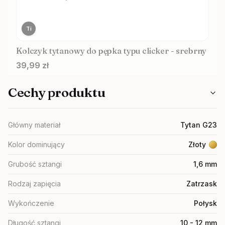
Ti
Kolczyk tytanowy do pępka typu clicker - srebrny
Cena
39,99 zł
Cechy produktu
Główny materiał
Tytan G23
Kolor dominujący
Złoty
Grubość sztangi
1,6 mm
Rodzaj zapięcia
Zatrzask
Wykończenie
Połysk
Długość sztangi
10 - 12 mm