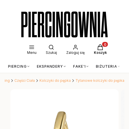
Otwórz wyszukiwarkę
Produkty w kos
Menu
Szukaj
Zaloguj się
Koszyk
PIERCING
EKSPANDERY
FAKE'I
BIŻUTERIA
ercing
Części Ciała
Kolczyki do pępka
Tytanowe kolczyki do pępka