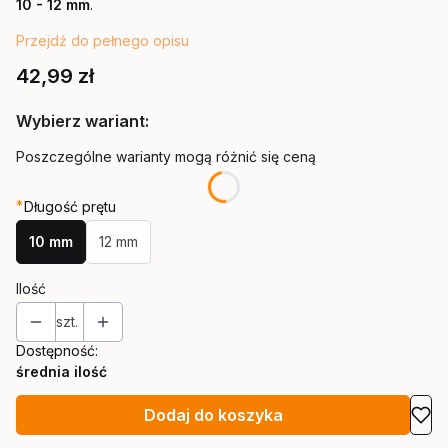
10 - 12
mm
.
Przejdź do pełnego opisu
Cena
42,99 zł
Wybierz wariant:
Poszczególne warianty mogą różnić się ceną
*
Długość prętu
10 mm
12 mm
Ilość
szt.
Dostępność:
średnia ilość
Dodaj do koszyka