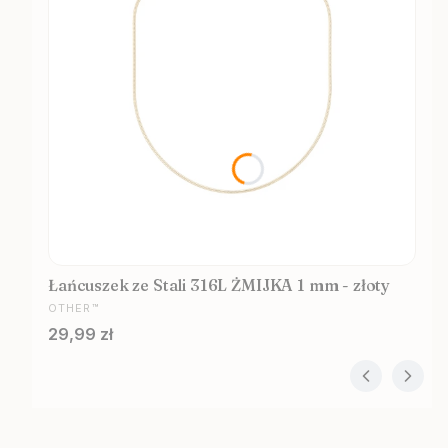
Łańcuszek ze Stali 316L ŻMIJKA 1 mm - złoty
PRODUCENT
OTHER™
Cena
29,99 zł