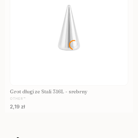
Grot długi ze Stali 316L - srebrny
PRODUCENT
OTHER™
Cena
2,19 zł