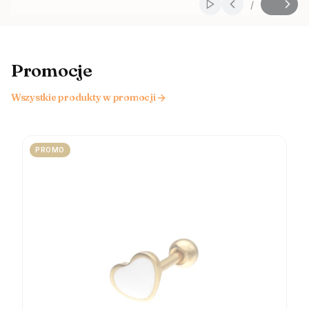
/
Włącz automatyczne
Slajd
z
Promocje
Wszystkie produkty w promocji
PROMO