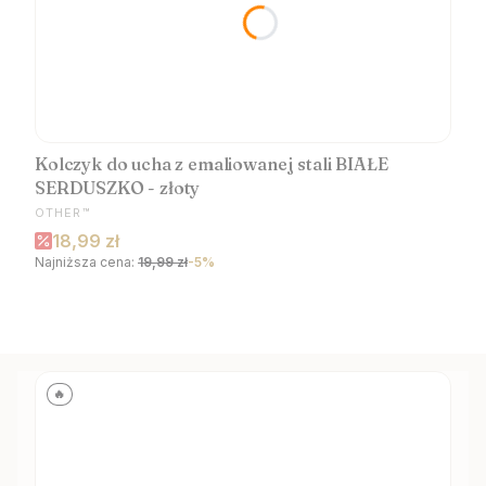
Kolczyk do ucha z emaliowanej stali BIAŁE
SERDUSZKO - złoty
PRODUCENT
OTHER™
Cena promocyjna
18,99 zł
Najniższa cena:
19,99 zł
-5%
🔥