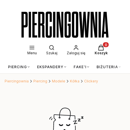
Otwórz wyszukiwarkę
Produkty w kos
Menu
Szukaj
Zaloguj się
Koszyk
PIERCING
EKSPANDERY
FAKE'I
BIŻUTERIA
Piercingownia
Piercing
Modele
Kółka
Clickery