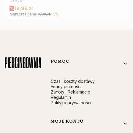
OTHER™
Cena promocyjna
18,99 zł
Najniższa cena:
19,99 zł
-5%
Linki w stopce
POMOC
Czas i koszty dostawy
Formy płatności
Zwroty i Reklamacje
Regulamin
Polityka prywatności
MOJE KONTO