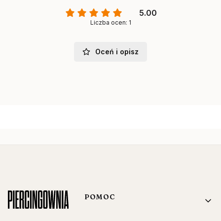
5.00
Liczba ocen: 1
Oceń i opisz
Linki w stopce
POMOC