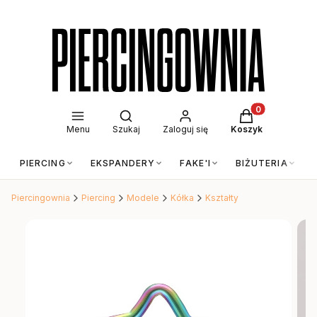
Otwórz wyszukiwarkę
Produkty w kos
Menu
Szukaj
Zaloguj się
Koszyk
PIERCING
EKSPANDERY
FAKE'I
BIŻUTERIA
Piercingownia
Piercing
Modele
Kółka
Kształty