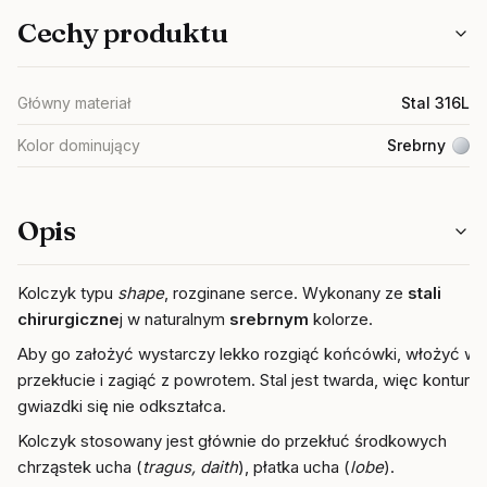
Cechy produktu
Główny materiał
Stal 316L
Kolor dominujący
Srebrny
Opis
Kolczyk typu
shape
, rozginane serce. Wykonany ze
stali
chirurgiczne
j w naturalnym
srebrnym
kolorze.
Aby go założyć wystarczy lekko rozgiąć końcówki, włożyć w
przekłucie i zagiąć z powrotem. Stal jest twarda, więc kontur
gwiazdki się nie odkształca.
Kolczyk stosowany jest głównie do przekłuć środkowych
chrząstek ucha (
tragus, daith
), płatka ucha (
lobe
).