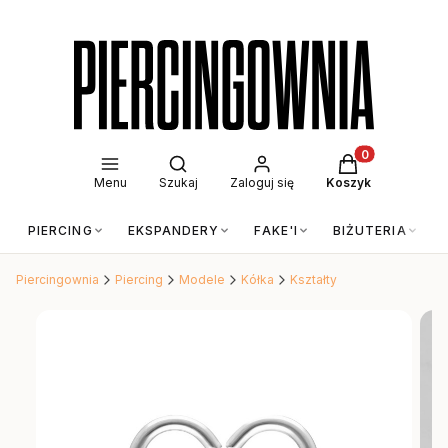
Otwórz wyszukiwarkę
Produkty w kos
Menu
Szukaj
Zaloguj się
Koszyk
PIERCING
EKSPANDERY
FAKE'I
BIŻUTERIA
Piercingownia
Piercing
Modele
Kółka
Kształty