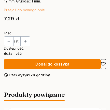
12 mm
. Grubość:
1 mm
.
Przejdź do pełnego opisu
Cena
7,29 zł
Ilość
szt.
Dostępność:
duża ilość
Dodaj do koszyka
Czas wysyłki:
24 godziny
Produkty powiązane