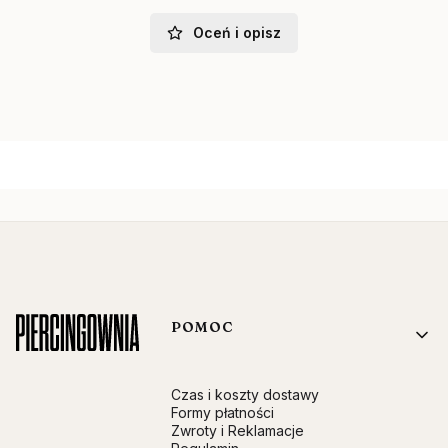
Oceń i opisz
Linki w stopce
POMOC
Czas i koszty dostawy
Formy płatności
Zwroty i Reklamacje