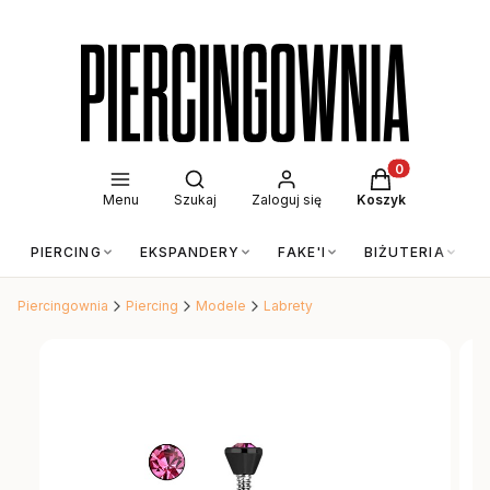
Otwórz wyszukiwarkę
Produkty w kos
Menu
Szukaj
Zaloguj się
Koszyk
PIERCING
EKSPANDERY
FAKE'I
BIŻUTERIA
Piercingownia
Piercing
Modele
Labrety