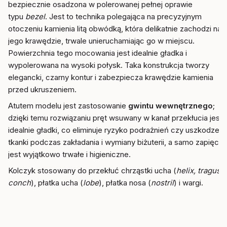
bezpiecznie osadzona w polerowanej pełnej oprawie
typu
bezel
. Jest to technika polegająca na precyzyjnym
otoczeniu kamienia litą obwódką, która delikatnie zachodzi na
jego krawędzie, trwale unieruchamiając go w miejscu.
Powierzchnia tego mocowania jest idealnie gładka i
wypolerowana na wysoki połysk. Taka konstrukcja tworzy
elegancki, czarny kontur i zabezpiecza krawędzie kamienia
przed ukruszeniem.
Atutem modelu jest zastosowanie
gwintu wewnętrznego
;
dzięki temu rozwiązaniu pręt wsuwany w kanał przekłucia jest
idealnie gładki, co eliminuje ryzyko podrażnień czy uszkodzeń
tkanki podczas zakładania i wymiany biżuterii, a samo zapięcie
jest wyjątkowo trwałe i higieniczne.
Kolczyk stosowany do przekłuć chrząstki ucha (
helix, tragus,
conch
), płatka ucha (
lobe
), płatka nosa (
nostril
) i wargi.