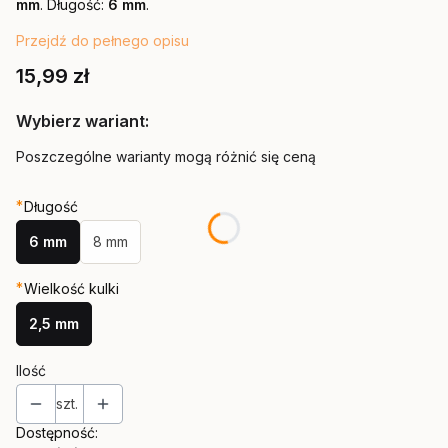
mm
. Długość:
6 mm
.
Przejdź do pełnego opisu
Cena
15,99 zł
Wybierz wariant:
Poszczególne warianty mogą różnić się ceną
*
Długość
6 mm
8 mm
*
Wielkość kulki
2,5 mm
Ilość
szt.
Dostępność: