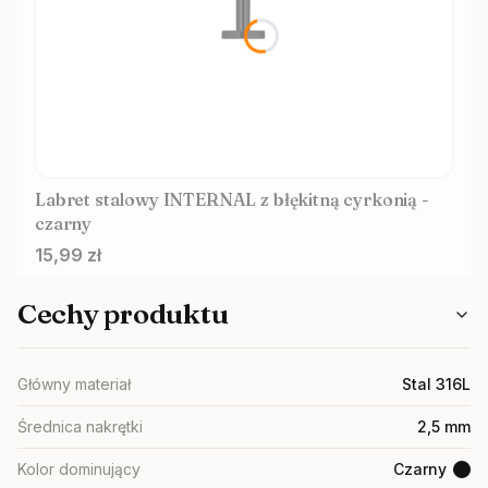
Labret stalowy INTERNAL z błękitną cyrkonią -
czarny
Cena
15,99 zł
Cechy produktu
Główny materiał
Stal 316L
Średnica nakrętki
2,5 mm
Kolor dominujący
Czarny