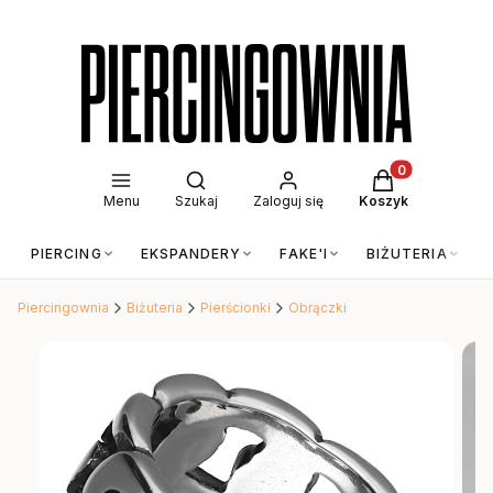
Otwórz wyszukiwarkę
Produkty w kos
Menu
Szukaj
Zaloguj się
Koszyk
PIERCING
EKSPANDERY
FAKE'I
BIŻUTERIA
Piercingownia
Biżuteria
Pierścionki
Obrączki