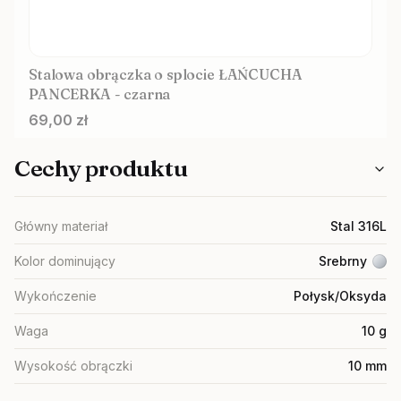
Stalowa obrączka o splocie ŁAŃCUCHA
PANCERKA - czarna
Cena
69,00 zł
Cechy produktu
Główny materiał
Stal 316L
Kolor dominujący
Srebrny
Wykończenie
Połysk/Oksyda
Waga
10 g
Wysokość obrączki
10 mm