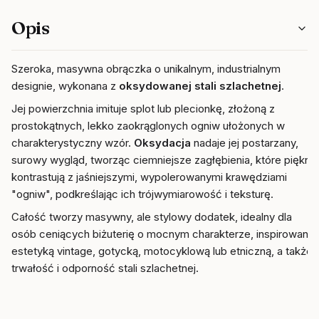
Opis
Szeroka, masywna obrączka o unikalnym, industrialnym
designie, wykonana z
oksydowanej stali szlachetnej
.
Jej powierzchnia imituje splot lub plecionkę, złożoną z
prostokątnych, lekko zaokrąglonych ogniw ułożonych w
charakterystyczny wzór.
Oksydacja
nadaje jej postarzany,
surowy wygląd, tworząc ciemniejsze zagłębienia, które pięknie
kontrastują z jaśniejszymi, wypolerowanymi krawędziami
"ogniw", podkreślając ich trójwymiarowość i teksturę.
Całość tworzy masywny, ale stylowy dodatek, idealny dla
osób ceniących biżuterię o mocnym charakterze, inspirowaną
estetyką vintage, gotycką, motocyklową lub etniczną, a także
trwałość i odporność stali szlachetnej.