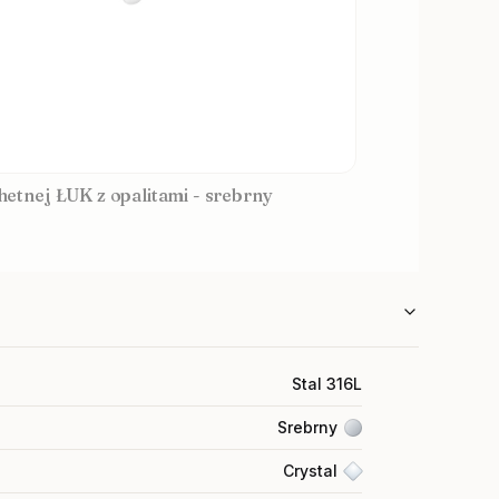
chetnej ŁUK z opalitami - srebrny
Stal 316L
Srebrny
Crystal