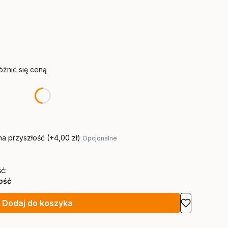
żnić się ceną
na przyszłość
(+4,00 zł)
Opcjonalne
ć:
lość
Dodaj do koszyka