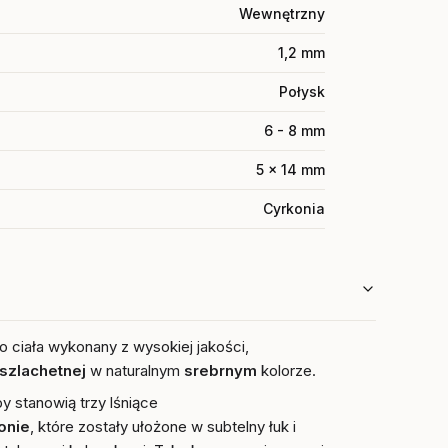
Wewnętrzny
1,2 mm
Połysk
6 - 8 mm
5 x 14 mm
Cyrkonia
o ciała wykonany z wysokiej jakości,
i szlachetnej
w naturalnym
srebrnym
kolorze.
y stanowią trzy lśniące
onie
, które zostały ułożone w subtelny łuk i