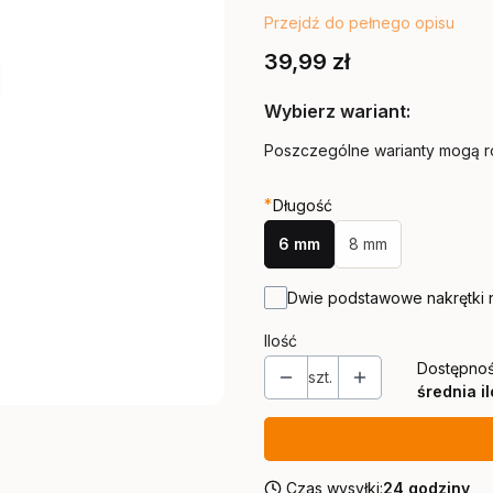
Przejdź do pełnego opisu
Cena
39,99 zł
Wybierz wariant:
Poszczególne warianty mogą ró
*
Długość
6 mm
8 mm
Dwie podstawowe nakrętki 
Ilość
Dostępnoś
szt.
średnia i
Czas wysyłki:
24 godziny