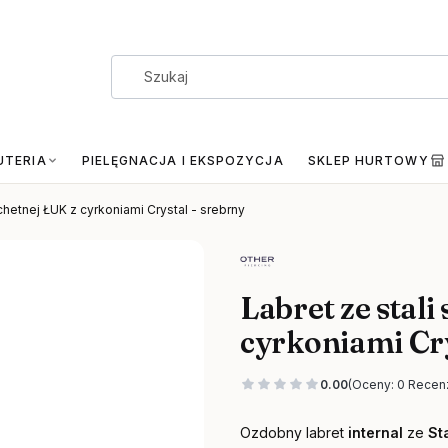
UTERIA
PIELĘGNACJA I EKSPOZYCJA
SKLEP HURTOWY
achetnej ŁUK z cyrkoniami Crystal - srebrny
Labret ze stali
cyrkoniami Cry
0.00
(Oceny: 0 Recenz
Ozdobny labret
internal
ze
Sta