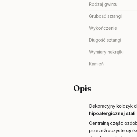
Rodzaj gwintu
Grubość sztangi
Wykończenie
Długość sztangi
Wymiary nakrętki
Kamień
Opis
Dekoracyjny kolczyk d
hipoalergicznej
stal
Centralną część ozdob
przezeźroczyste
cyrk