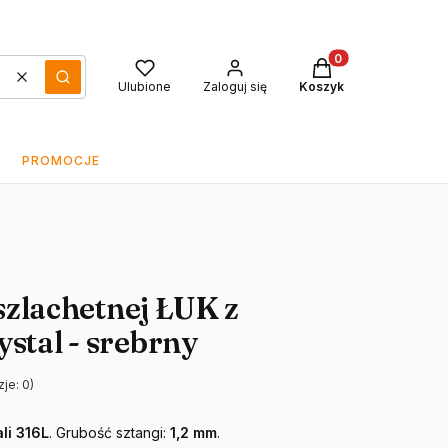
Produkty w koszyku
Wyczyść
Szukaj
Ulubione
Zaloguj się
Koszyk
PROMOCJE
 szlachetnej ŁUK z
stal - srebrny
je: 0)
li
316L
.
Grubość sztangi:
1,2 mm
.