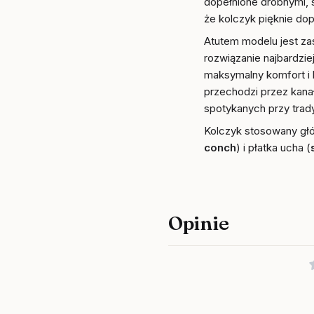
dopełnione drobnymi, 
że kolczyk pięknie dop
Atutem modelu jest z
rozwiązanie najbardzi
maksymalny komfort i 
przechodzi przez kanał
spotykanych przy tra
Kolczyk stosowany głó
conch
) i płatka ucha (
Opinie