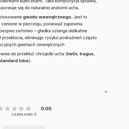
stalowymi kuleczkami. Taka kompozycja sprawia,
asowuje się do naturalnej anatomii ucha.
astosowanie
gwintu wewnętrznego
. Jest to
ej cenione w piercingu, ponieważ zapewnia
bezpieczeństwo – gładka sztanga delikatnie
 przekłucia, eliminując ryzyko podrażnień często
dycyjnych gwintach zewnętrznych
wnie do przekłuć chrząstki ucha (
helix
,
tragus
,
standard lobe
).
0.00
Liczba ocen: 0