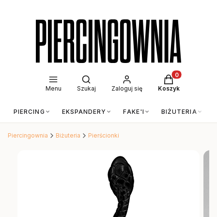
Otwórz wyszukiwarkę
Produkty w kos
Menu
Szukaj
Zaloguj się
Koszyk
PIERCING
EKSPANDERY
FAKE'I
BIŻUTERIA
Piercingownia
Biżuteria
Pierścionki