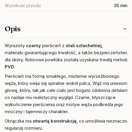
Wysokość przodu
35 mm
Opis
Wyrazisty
czarny
pierścień z
stali szlachetnej
,
materiału gwarantującego trwałość, a także bezpieczeństwo
dla skóry. Kolorowa powłoka została uzyskana trwałą metodą
PVD
.
Pierścień ma formę smukłego, misternie wyrzeźbionego
węża, który owija się spiralnie wokół palca. Wąż ma uniesioną
głowę, która, tak jak całe ciało jest bogato zdobiona detalami,
co nadaje mu realistyczny wygląd.
Czarne, błyszczące
wykończenie pierścienia oraz motyw węża podkreśla jego
mroczny i tajemniczy charakter.
Obrączka ma
otwartą konstrukcję
, co umożliwia nieznaczną
regulację rozmiaru.