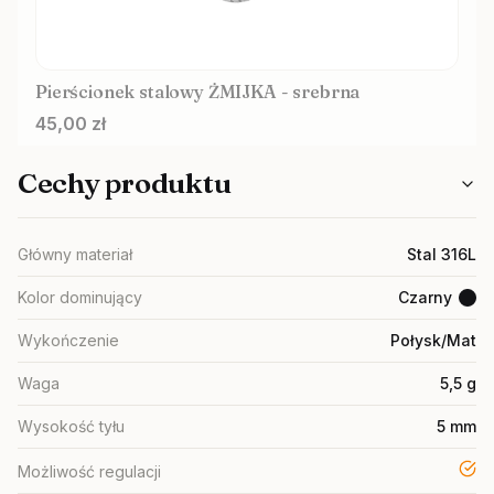
Pierścionek stalowy ŻMIJKA - srebrna
Cena
45,00 zł
Cechy produktu
Główny materiał
Stal 316L
Kolor dominujący
Czarny
Wykończenie
Połysk/Mat
Waga
5,5 g
Wysokość tyłu
5 mm
Możliwość regulacji
ta