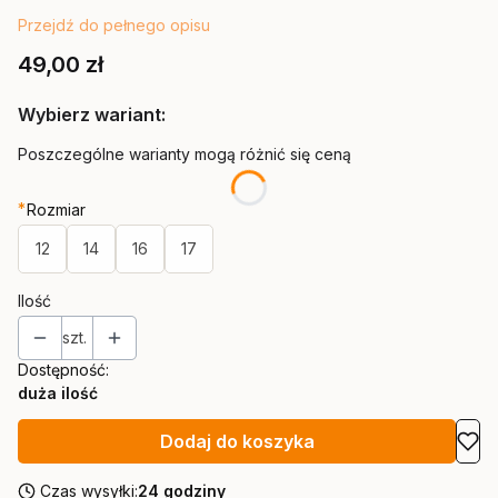
Przejdź do pełnego opisu
Cena
49,00 zł
Wybierz wariant:
Poszczególne warianty mogą różnić się ceną
*
Rozmiar
12
14
16
17
Ilość
szt.
Dostępność:
duża ilość
Dodaj do koszyka
Czas wysyłki:
24 godziny