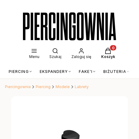
Otwórz wyszukiwarkę
Produkty w kos
Menu
Szukaj
Zaloguj się
Koszyk
PIERCING
EKSPANDERY
FAKE'I
BIŻUTERIA
Piercingownia
Piercing
Modele
Labrety