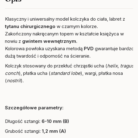
Klasyczny i uniwersalny model kolczyka do ciała, labret z
tytanu chirurgicznego
w czarnym kolorze.
Zakończony nakręcanym topem w kształcie księżyca w
nowiu z
gwintem wewnętrznym
.
Kolorowa powłoka uzyskana metodą
PVD
gwarantuje bardzo
dużą twardość i odporność na ścieranie.
Kolczyk stosowany do przekłuć chrząstki ucha (
helix, tragus,
conch
), płatka ucha (
standard lobe
), wargi, płatka nosa
(
nostril
).
Szczegółowe parametry:
Długość sztangi:
6-10 mm (B)
Grubość sztangi:
1,2 mm (A)