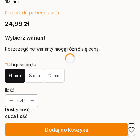
10 mm
.
Przejdź do pełnego opisu
Cena
24,99 zł
Wybierz wariant:
Poszczególne warianty mogą różnić się ceną
*
Długość prętu
6 mm
8 mm
10 mm
Ilość
szt.
Dostępność:
duża ilość
Dodaj do koszyka