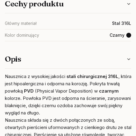
Cechy produktu
Główny materiał
Stal 316L
Kolor dominujący
Czarny
Opis
Nausznica z wysokiej jakości
stali chirurgicznej 316L
, która
jest hipoalergiczna i odporna na korozję. Pokryta trwałą
powłoką
PVD
(Physical Vapor Deposition) w
czarnym
kolorze. Powłoka PVD jest odporna na ścieranie, zarysowania i
blaknięcie, dzięki czemu ozdoba zachowuje swój piękny
wygląd na długo.
Nausznica składa się z dwóch połączonych ze sobą,
otwartych pierścieni uformowanych z cienkiego drutu ze stali
chirurgicznej. Pierścienie są ułożone równolegle, tworząc