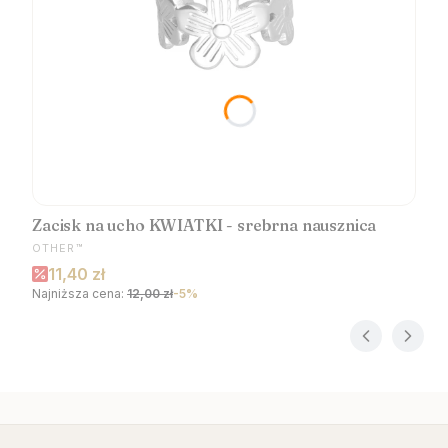
Zacisk na ucho KWIATKI - srebrna nausznica
PRODUCENT
OTHER™
Cena promocyjna
11,40 zł
Najniższa cena:
12,00 zł
-5%