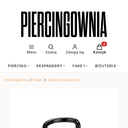
Otwórz wyszukiwarkę
Produkty w kos
Menu
Szukaj
Zaloguj się
Koszyk
PIERCING
EKSPANDERY
FAKE'I
BIŻUTERIA
Piercingownia
Fake'i
Zaciski i nausznice