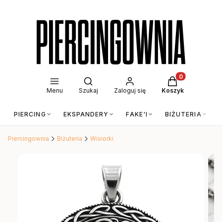
Otwórz wyszukiwarkę
Produkty w kos
Menu
Szukaj
Zaloguj się
Koszyk
PIERCING
EKSPANDERY
FAKE'I
BIŻUTERIA
Piercingownia
Biżuteria
Wisiorki