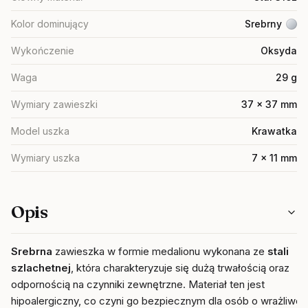
Kolor dominujący
Srebrny
Wykończenie
Oksyda
Waga
29 g
Wymiary zawieszki
37 x 37 mm
Model uszka
Krawatka
Wymiary uszka
7 x 11 mm
Opis
Srebrna
zawieszka w formie medalionu wykonana ze
stali
szlachetnej
, która charakteryzuje się dużą trwałością oraz
odpornością na czynniki zewnętrzne. Materiał ten jest
hipoalergiczny, co czyni go bezpiecznym dla osób o wrażliwej