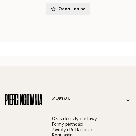
Oceń i opisz
Linki w stopce
POMOC
Czas i koszty dostawy
Formy płatności
Zwroty i Reklamacje
Regulamin