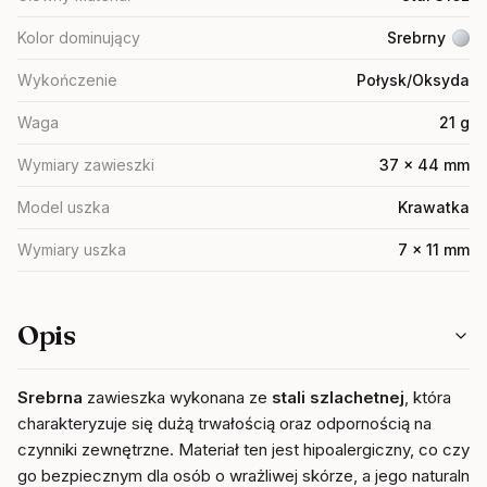
Kolor dominujący
Srebrny
Wykończenie
Połysk/Oksyda
Waga
21 g
Wymiary zawieszki
37 x 44 mm
Model uszka
Krawatka
Wymiary uszka
7 x 11 mm
Opis
Srebrna
zawieszka wykonana ze
stali szlachetnej
, która
charakteryzuje się dużą trwałością oraz odpornością na
czynniki zewnętrzne. Materiał ten jest hipoalergiczny, co czyni
go bezpiecznym dla osób o wrażliwej skórze, a jego naturalna