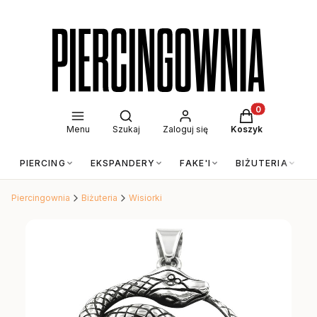
Otwórz wyszukiwarkę
Produkty w kos
Menu
Szukaj
Zaloguj się
Koszyk
PIERCING
EKSPANDERY
FAKE'I
BIŻUTERIA
Piercingownia
Biżuteria
Wisiorki