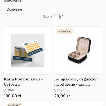
Lista produktów
Sortowanie:
Domyślne
Strona
z 1
NOWOŚĆ
Karta Podarunkowa -
Kompaktowy organizer
Cyfrowa
na biżuterię - czarny
PRODUCENT
PRODUCENT
OTHER™
OTHER™
Cena
Cena
100,00 zł
29,99 zł
NOWOŚĆ