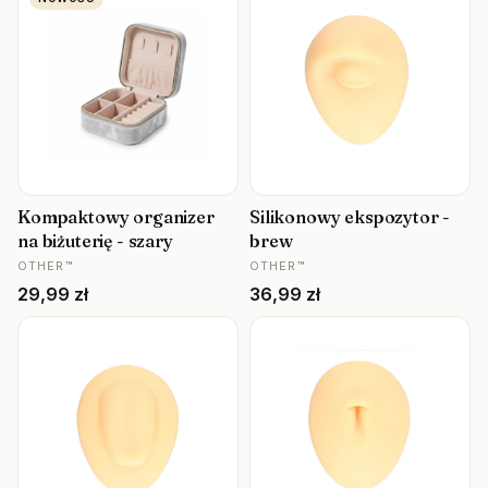
Kompaktowy organizer
Silikonowy ekspozytor -
na biżuterię - szary
brew
PRODUCENT
PRODUCENT
OTHER™
OTHER™
Cena
Cena
29,99 zł
36,99 zł