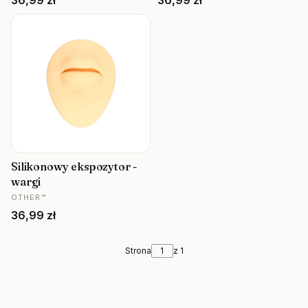
36,99 zł
36,99 zł
Silikonowy ekspozytor -
wargi
PRODUCENT
OTHER™
Cena
36,99 zł
Strona
z 1