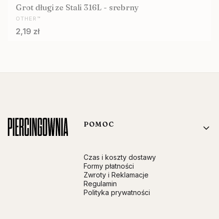
Grot długi ze Stali 316L - srebrny
PRODUCENT
OTHER™
Cena
2,19 zł
Linki w stopce
POMOC
Czas i koszty dostawy
Formy płatności
Zwroty i Reklamacje
Regulamin
Polityka prywatności