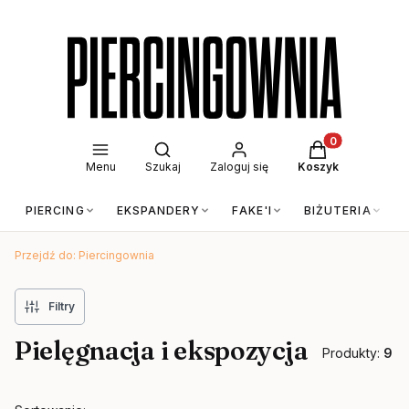
Otwórz wyszukiwarkę
Produkty w kos
Menu
Szukaj
Zaloguj się
Koszyk
PIERCING
EKSPANDERY
FAKE'I
BIŻUTERIA
Przejdź do:
Piercingownia
Filtry
Pielęgnacja i ekspozycja
Produkty:
9