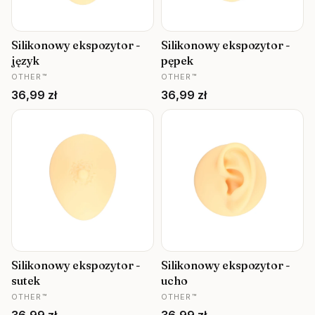
Silikonowy ekspozytor -
Silikonowy ekspozytor -
język
pępek
PRODUCENT
PRODUCENT
OTHER™
OTHER™
Cena
Cena
36,99 zł
36,99 zł
Silikonowy ekspozytor -
Silikonowy ekspozytor -
sutek
ucho
PRODUCENT
PRODUCENT
OTHER™
OTHER™
Cena
Cena