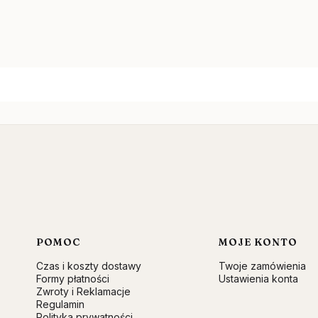
Linki w stopce
POMOC
MOJE KONTO
Czas i koszty dostawy
Twoje zamówienia
Formy płatności
Ustawienia konta
Zwroty i Reklamacje
Regulamin
Polityka prywatności