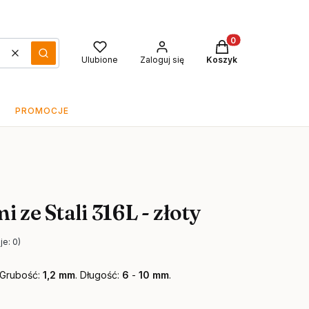
Produkty w koszyku
Wyczyść
Szukaj
Ulubione
Zaloguj się
Koszyk
PROMOCJE
 ze Stali 316L - złoty
je: 0)
 Grubość:
1,2 mm
. Długość:
6
-
10 mm
.