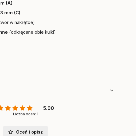
mm (A)
 3 mm (C)
twór w nakrętce)
onne
(odkręcane obie kulki)
5.00
Liczba ocen: 1
Oceń i opisz