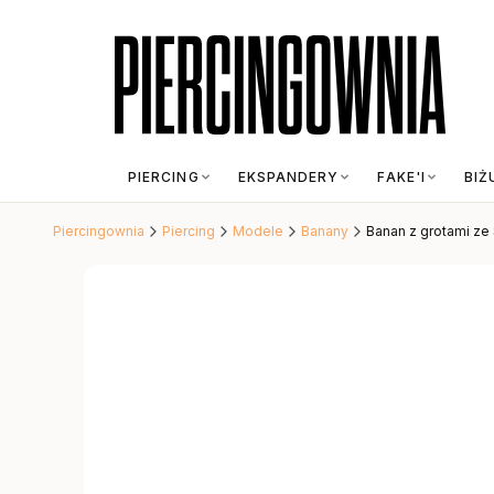
PIERCING
EKSPANDERY
FAKE'I
BIŻ
Piercingownia
Piercing
Modele
Banany
Banan z grotami ze S