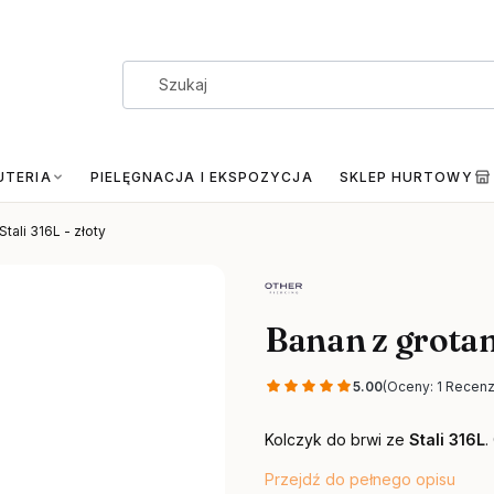
UTERIA
PIELĘGNACJA I EKSPOZYCJA
SKLEP HURTOWY
tali 316L - złoty
Banan z grotami
5.00
(Oceny: 1 Recenz
Kolczyk do brwi ze
Stali 316L
.
Przejdź do pełnego opisu