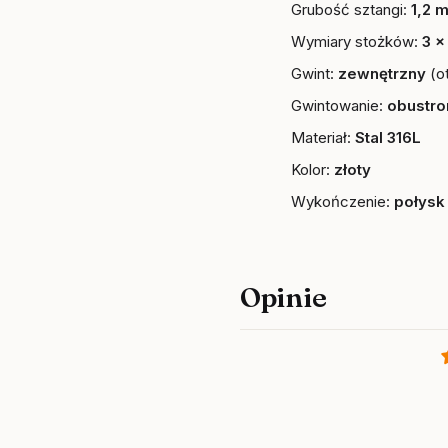
Grubość sztangi:
1,2 
Wymiary stożków:
3 x
Gwint:
zewnętrzny
(o
Gwintowanie:
obustr
Materiał:
Stal 316L
Kolor:
złoty
Wykończenie:
połysk
Opinie