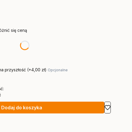
żnić się ceną
na przyszłość
(+4,00 zł)
Opcjonalne
ć:
ć
Dodaj do koszyka