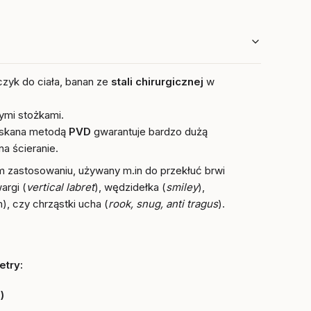
czyk do ciała, banan ze
stali chirurgicznej
w
ymi stożkami
.
yskana metodą
PVD
gwarantuje bardzo dużą
a ścieranie.
m zastosowaniu, używany m.in do przekłuć brwi
wargi (
vertical labret
), wędzidełka (
smiley
),
), czy chrząstki ucha (
rook, snug, anti tragus
).
try:
)