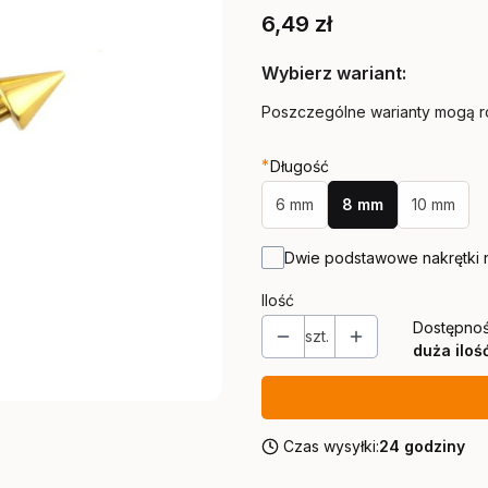
Cena
6,49 zł
Wybierz wariant:
Poszczególne warianty mogą ró
*
Długość
6 mm
8 mm
10 mm
Dwie podstawowe nakrętki 
Ilość
Dostępnoś
szt.
duża iloś
Czas wysyłki:
24 godziny