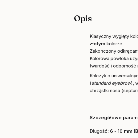
Opis
Klasyczny wygięty kol
złotym
kolorze.
Zakończony odkręcan
Kolorowa powłoka uz
twardość i odporność n
Kolczyk o uniwersalny
(
standard
eyebrow
), 
chrząstki nosa (septum
Szczegółowe parame
Długość:
6
-
10 mm (B