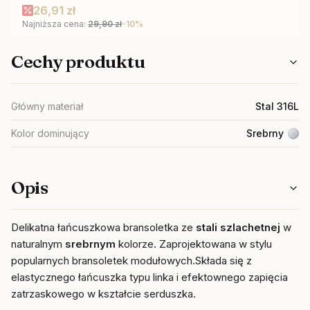
Cena promocyjna
26,91 zł
Najniższa cena:
29,90 zł
-10%
Cechy produktu
Główny materiał
Stal 316L
Kolor dominujący
Srebrny
Opis
Delikatna łańcuszkowa bransoletka ze
stali
szlachetnej
w
naturalnym
srebrnym
kolorze. Zaprojektowana w stylu
popularnych bransoletek modułowych.
Składa się z
elastycznego łańcuszka typu linka i efektownego zapięcia
zatrzaskowego w kształcie serduszka.