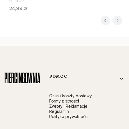
OTHER™
Cena
24,99 zł
Linki w stopce
POMOC
Czas i koszty dostawy
Formy płatności
Zwroty i Reklamacje
Regulamin
Polityka prywatności