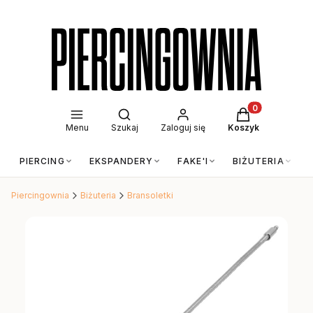
Otwórz wyszukiwarkę
Produkty w kos
Menu
Szukaj
Zaloguj się
Koszyk
PIERCING
EKSPANDERY
FAKE'I
BIŻUTERIA
Piercingownia
Biżuteria
Bransoletki