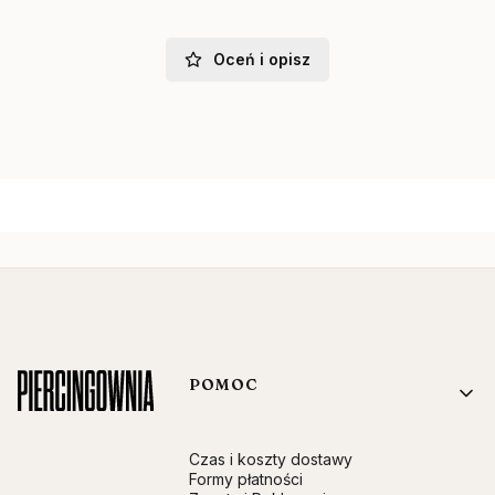
Oceń i opisz
Linki w stopce
POMOC
Czas i koszty dostawy
Formy płatności