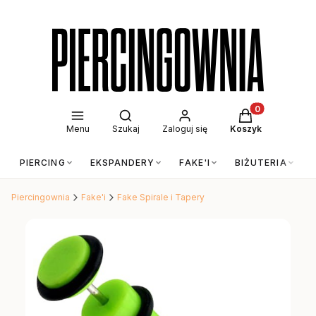
Otwórz wyszukiwarkę
Produkty w kos
Menu
Szukaj
Zaloguj się
Koszyk
PIERCING
EKSPANDERY
FAKE'I
BIŻUTERIA
Piercingownia
Fake'i
Fake Spirale i Tapery