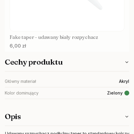
Fake taper - udawany biały rozpychacz
Cena
6,00 zł
Cechy produktu
Główny materiał
Akryl
Kolor dominujący
Zielony
Opis
Udawany rozpychacz podłużny taper to standardowy kolczyk,