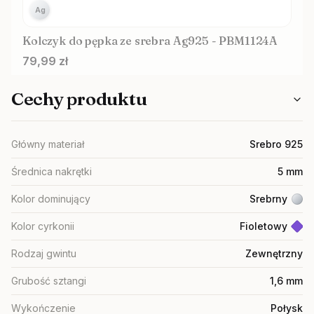
Ag
Kolczyk do pępka ze srebra Ag925 - PBM1124A
Cena
79,99 zł
Cechy produktu
Główny materiał
Srebro 925
Średnica nakrętki
5 mm
Kolor dominujący
Srebrny
Kolor cyrkonii
Fioletowy
Rodzaj gwintu
Zewnętrzny
Grubość sztangi
1,6 mm
Wykończenie
Połysk