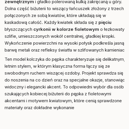
zewnętrznym
i gładko polerowaną kulką zakręcaną u góry.
Dolna część biżuterii to wiszący łańcuszek złożony z trzech
połączonych ze sobą kwiatów, które układają się w
kaskadową całość. Każdy kwiatek składa się z
pięciu
błyszczących
cyrkonii w kolorze fioletowym
o łezkowatym
szlifie, umieszczonych wokół centralnej, gładkiej kropki.
Wykończenie powierzchni na wysoki połysk podkreśla jasną
barwę metali oraz refleksy światła w szlifowanych kamieniach.
Ten model kolczyka do pępka charakteryzuje się delikatnym,
letnim stylem, w którym klasyczna forma łączy się ze
swobodnym ruchem wiszącej ozdoby. Projekt sprawdza się
do noszenia na co dzień oraz na specjalne okazje, stanowiąc
widoczny i elegancki akcent. To odpowiedni wybór dla osób
szukających kobiecej biżuterii do pępka z fioletowymi
akcentami i motywem kwiatowym, które cenią sprawdzone
materiały oraz dokładne wykonanie