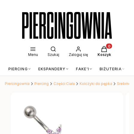
Otwórz wyszukiwarkę
Produkty w kos
Menu
Szukaj
Zaloguj się
Koszyk
PIERCING
EKSPANDERY
FAKE'I
BIŻUTERIA
Piercingownia
Piercing
Części Ciała
Kolczyki do pępka
Srebrne k