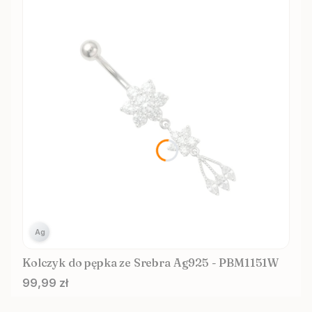
Ag
Kolczyk do pępka ze Srebra Ag925 - PBM1151W
Cena
99,99 zł