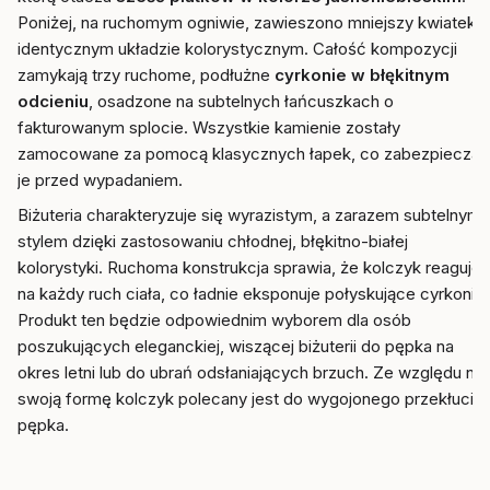
Poniżej, na ruchomym ogniwie, zawieszono mniejszy kwiatek o
identycznym układzie kolorystycznym. Całość kompozycji
zamykają trzy ruchome, podłużne
cyrkonie w błękitnym
odcieniu
, osadzone na subtelnych łańcuszkach o
fakturowanym splocie. Wszystkie kamienie zostały
zamocowane za pomocą klasycznych łapek, co zabezpiecza
je przed wypadaniem.
Biżuteria charakteryzuje się wyrazistym, a zarazem subtelnym
stylem dzięki zastosowaniu chłodnej, błękitno-białej
kolorystyki. Ruchoma konstrukcja sprawia, że kolczyk reaguje
na każdy ruch ciała, co ładnie eksponuje połyskujące cyrkonie.
Produkt ten będzie odpowiednim wyborem dla osób
poszukujących eleganckiej, wiszącej biżuterii do pępka na
okres letni lub do ubrań odsłaniających brzuch. Ze względu na
swoją formę kolczyk polecany jest do wygojonego przekłucia
pępka.