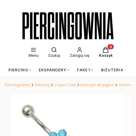
Otwórz wyszukiwarkę
Produkty w kos
Menu
Szukaj
Zaloguj się
Koszyk
PIERCING
EKSPANDERY
FAKE'I
BIŻUTERIA
Piercingownia
Piercing
Części Ciała
Kolczyki do pępka
Srebrne k