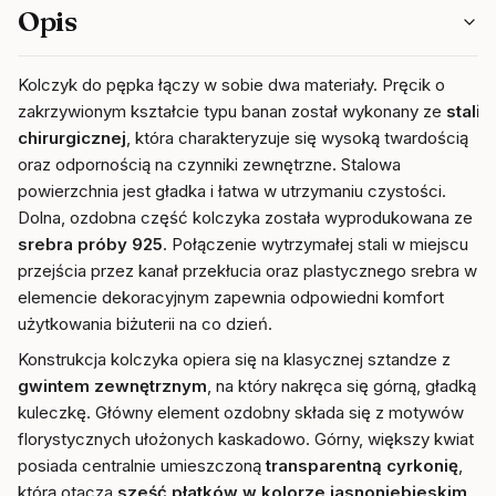
Opis
Kolczyk do pępka łączy w sobie dwa materiały. Pręcik o
zakrzywionym kształcie typu banan został wykonany ze
stali
chirurgicznej
, która charakteryzuje się wysoką twardością
oraz odpornością na czynniki zewnętrzne. Stalowa
powierzchnia jest gładka i łatwa w utrzymaniu czystości.
Dolna, ozdobna część kolczyka została wyprodukowana ze
srebra próby 925
. Połączenie wytrzymałej stali w miejscu
przejścia przez kanał przekłucia oraz plastycznego srebra w
elemencie dekoracyjnym zapewnia odpowiedni komfort
użytkowania biżuterii na co dzień.
Konstrukcja kolczyka opiera się na klasycznej sztandze z
gwintem zewnętrznym
, na który nakręca się górną, gładką
kuleczkę. Główny element ozdobny składa się z motywów
florystycznych ułożonych kaskadowo. Górny, większy kwiat
posiada centralnie umieszczoną
transparentną cyrkonię
,
którą otacza
sześć płatków w kolorze jasnoniebieskim
.