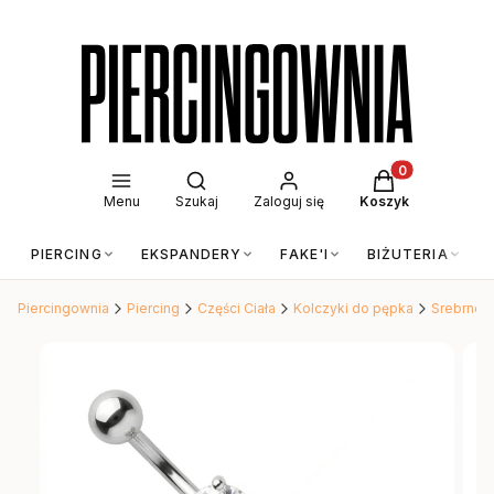
Otwórz wyszukiwarkę
Produkty w kos
Menu
Szukaj
Zaloguj się
Koszyk
PIERCING
EKSPANDERY
FAKE'I
BIŻUTERIA
Piercingownia
Piercing
Części Ciała
Kolczyki do pępka
Srebrne k