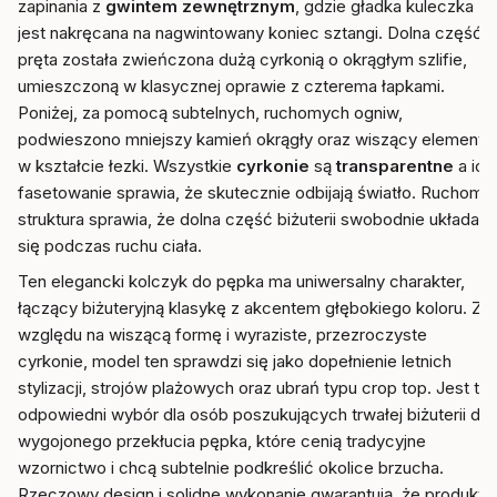
zapinania z
gwintem zewnętrznym
, gdzie gładka kuleczka
jest nakręcana na nagwintowany koniec sztangi. Dolna część
pręta została zwieńczona dużą cyrkonią o okrągłym szlifie,
umieszczoną w klasycznej oprawie z czterema łapkami.
Poniżej, za pomocą subtelnych, ruchomych ogniw,
podwieszono mniejszy kamień okrągły oraz wiszący element
w kształcie łezki. Wszystkie
cyrkonie
są
transparentne
a ich
fasetowanie sprawia, że skutecznie odbijają światło. Ruchoma
struktura sprawia, że dolna część biżuterii swobodnie układa
się podczas ruchu ciała.
Ten elegancki kolczyk do pępka ma uniwersalny charakter,
łączący biżuteryjną klasykę z akcentem głębokiego koloru. Ze
względu na wiszącą formę i wyraziste, przezroczyste
cyrkonie, model ten sprawdzi się jako dopełnienie letnich
stylizacji, strojów plażowych oraz ubrań typu crop top. Jest to
odpowiedni wybór dla osób poszukujących trwałej biżuterii do
wygojonego przekłucia pępka, które cenią tradycyjne
wzornictwo i chcą subtelnie podkreślić okolice brzucha.
Rzeczowy design i solidne wykonanie gwarantują, że produkt