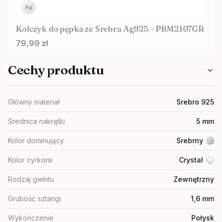
Ag
Kolczyk do pępka ze Srebra Ag925 - PBM2107GR
Cena
79,99 zł
Cechy produktu
Główny materiał
Srebro 925
Średnica nakrętki
5 mm
Kolor dominujący
Srebrny
Kolor cyrkonii
Crystal
Rodzaj gwintu
Zewnętrzny
Grubość sztangi
1,6 mm
Wykończenie
Połysk