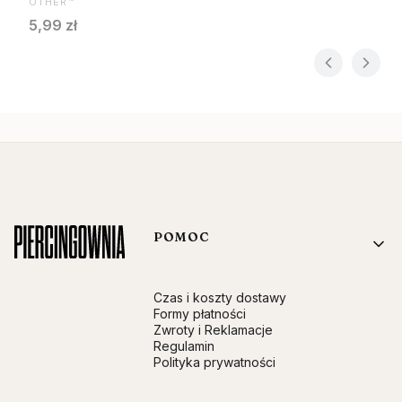
OTHER™
Cena
5,99 zł
Linki w stopce
POMOC
Czas i koszty dostawy
Formy płatności
Zwroty i Reklamacje
Regulamin
Polityka prywatności