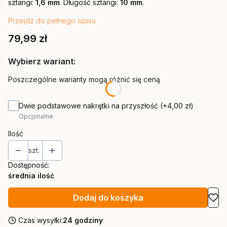
sztangi:
1,6 mm
. Długość sztangi:
10 mm
.
Przejdź do pełnego opisu
Cena
79,99 zł
Wybierz wariant:
Poszczególne warianty mogą różnić się ceną
Dwie podstawowe nakrętki na przyszłość
(+4,00 zł)
Opcjonalne
Ilość
szt.
Dostępność:
średnia ilość
Dodaj do koszyka
Czas wysyłki:
24 godziny