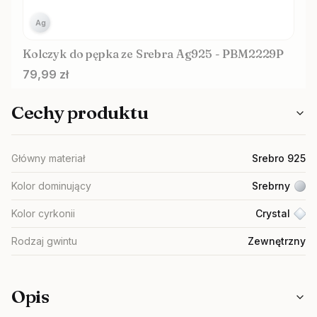
Ag
Kolczyk do pępka ze Srebra Ag925 - PBM2229P
Cena
79,99 zł
Cechy produktu
Główny materiał
Srebro 925
Kolor dominujący
Srebrny
Kolor cyrkonii
Crystal
Rodzaj gwintu
Zewnętrzny
Opis