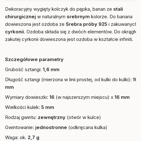
Dekoracyjny wygięty kolczyk do pępka, banan ze
stali
chirurgicznej
w naturalnym
srebrnym
kolorze. Do banana
dowieszona jest ozdoba ze
Srebra próby 925
i zakuwanych
cyrkonii
. O
zdoba składa się z dwóch elementów. Do okrągłej
zakutej cyrkonii dowieszona jest ozdoba w kształcie infiniti.
Szczegółowe parametry
Grubość sztangi:
1,6 mm
Długość sztangi (mierzona w linii prostej, od kulki do kulki):
10
mm
Wymiary dowieszki:
16
(w najszerszym miejscu) x
16 mm
Wielkości kulek:
5 mm
Rodzaj gwintu:
zewnętrzny
(otwór w kulce)
Gwintowanie:
jednostronne
(odkręcana kulka)
Waga: ok.
2,7 g