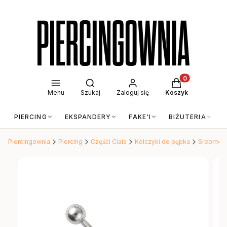
Otwórz wyszukiwarkę
Produkty w kos
Menu
Szukaj
Zaloguj się
Koszyk
PIERCING
EKSPANDERY
FAKE'I
BIŻUTERIA
Piercingownia
Piercing
Części Ciała
Kolczyki do pępka
Srebrne k