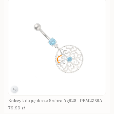
Ag
Kolczyk do pępka ze Srebra Ag925 - PBM2338A
Cena
79,99 zł