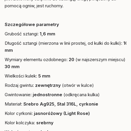
pomocą ogniw, jest ruchomy.
Szczegółowe parametry
Grubość sztangi:
1,6 mm
Długość sztangi (mierzona w linii prostej, od kulki do kulki):
10
mm
Wymiary elementu ozdobnego:
20
(w najszerszym miejscu) x
30 mm
Wielkości kulek:
5 mm
Rodzaj gwintu:
zewnętrzny
(otwór w kulce)
Gwintowanie:
jednostronne
(odkręcana kulka)
Materiał:
Srebro Ag925, Stal 316L, cyrkonie
Kolor cyrkonii:
jasnoróżowy (Light Rose)
Kolor kolczyka:
srebrny