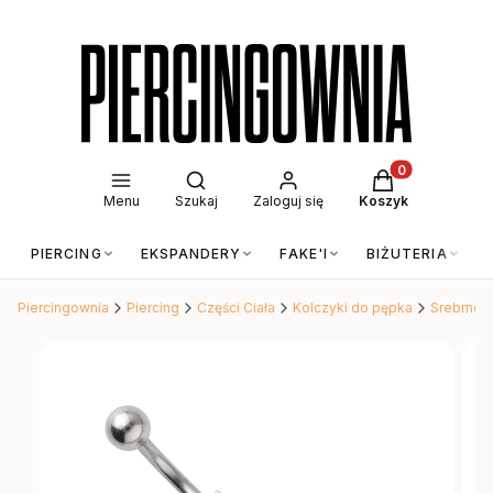
Otwórz wyszukiwarkę
Produkty w kos
Menu
Szukaj
Zaloguj się
Koszyk
PIERCING
EKSPANDERY
FAKE'I
BIŻUTERIA
Piercingownia
Piercing
Części Ciała
Kolczyki do pępka
Srebrne k