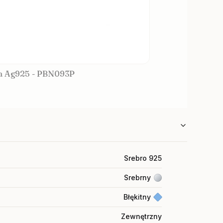
ra Ag925 - PBN093P
Srebro 925
Srebrny
Błękitny
Zewnętrzny