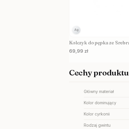
Ag
Kolczyk do pępka ze Sreb
Cena
69,99 zł
Cechy produktu
Główny materiał
Kolor dominujący
Kolor cyrkonii
Rodzaj gwintu