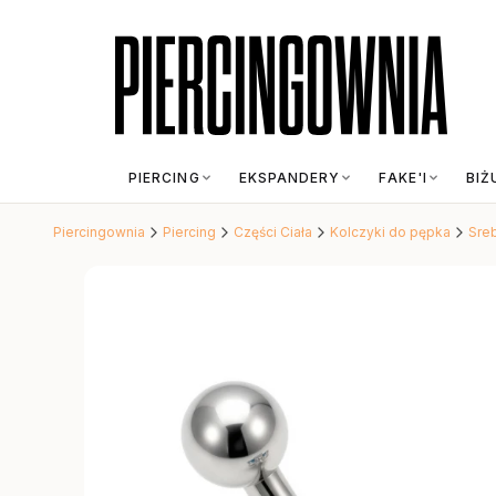
PIERCING
EKSPANDERY
FAKE'I
BIŻ
Piercingownia
Piercing
Części Ciała
Kolczyki do pępka
Sreb