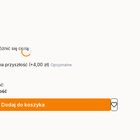
żnić się ceną
na przyszłość
(+4,00 zł)
Opcjonalne
ć:
lość
Dodaj do koszyka