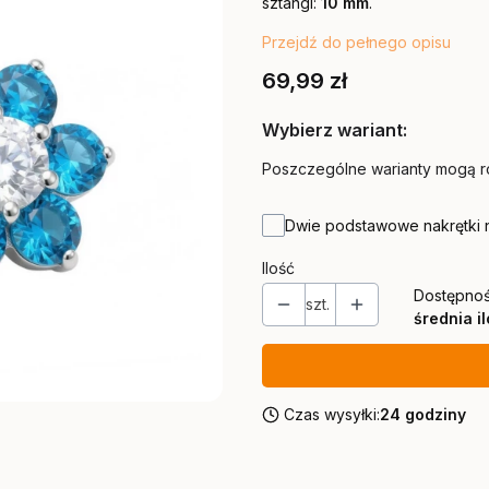
sztangi:
10 mm
.
Przejdź do pełnego opisu
Cena
69,99 zł
Wybierz wariant:
Poszczególne warianty mogą ró
Dwie podstawowe nakrętki 
Ilość
Dostępnoś
szt.
średnia i
Czas wysyłki:
24 godziny