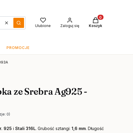
Produkty w koszyku
Wyczyść
Szukaj
Ulubione
Zaloguj się
Koszyk
PROMOCJE
N093A
ka ze Srebra Ag925 -
je: 0)
r. 925
i
Stali 316L
. Grubość sztangi:
1,6 mm
. Długość