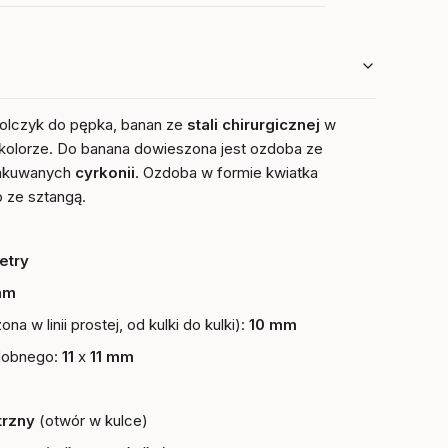
kolczyk do pępka, banan ze
stali chirurgicznej
w
kolorze. Do banana dowieszona jest ozdoba ze
zakuwanych
cyrkonii
. O
zdoba w formie kwiatka
o ze sztangą.
etry
mm
na w linii prostej, od kulki do kulki):
10 mm
dobnego:
11
x
11 mm
trzny
(otwór w kulce)