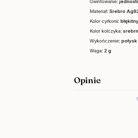
Gwintowanie:
jednost
Materiał:
Srebro Ag92
Kolor cyrkonii:
błękitn
Kolor kolczyka:
srebr
Wykończenie:
połysk
Waga:
2 g
Opinie