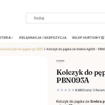
UTERIA
PIELĘGNACJA I EKSPOZYCJA
SKLEP HURTOWY
rne kolczyki do pępka (pr. 925)
Kolczyk do pępka ze Srebra Ag925 - PB
Kolczyk do pęp
PBN093A
0.00
(Oceny: 0 Recenz
Kolczyk do pępka ze
Srebra p