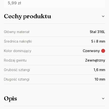
Cena
5,99 zł
Cechy produktu
Główny materiał
Stal 316L
Średnica nakrętki
5 i 8 mm
Kolor dominujący
Czerwony
Rodzaj gwintu
Zewnętrzny
Grubość sztangi
1,6 mm
Długość sztangi
10 mm
Opis