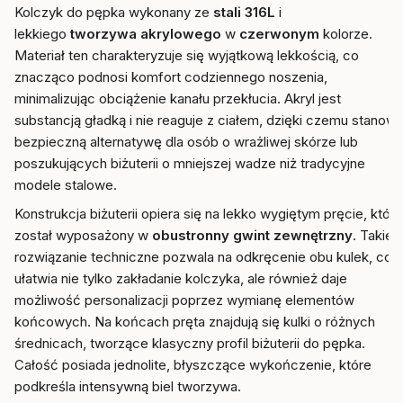
Kolczyk do pępka wykonany ze
stali 316L
i
lekkiego
tworzywa akrylowego
w
czerwonym
kolorze.
Materiał ten charakteryzuje się wyjątkową lekkością, co
znacząco podnosi komfort codziennego noszenia,
minimalizując obciążenie kanału przekłucia. Akryl jest
substancją gładką i nie reaguje z ciałem, dzięki czemu stanowi
bezpieczną alternatywę dla osób o wrażliwej skórze lub
poszukujących biżuterii o mniejszej wadze niż tradycyjne
modele stalowe.
Konstrukcja biżuterii opiera się na lekko wygiętym pręcie, który
został wyposażony w
obustronny gwint zewnętrzny
. Takie
rozwiązanie techniczne pozwala na odkręcenie obu kulek, co
ułatwia nie tylko zakładanie kolczyka, ale również daje
możliwość personalizacji poprzez wymianę elementów
końcowych. Na końcach pręta znajdują się kulki o różnych
średnicach, tworzące klasyczny profil biżuterii do pępka.
Całość posiada jednolite, błyszczące wykończenie, które
podkreśla intensywną biel tworzywa.