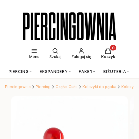
Otwórz wyszukiwarkę
Produkty w kos
Menu
Szukaj
Zaloguj się
Koszyk
PIERCING
EKSPANDERY
FAKE'I
BIŻUTERIA
Piercingownia
Piercing
Części Ciała
Kolczyki do pępka
Kolczyki 