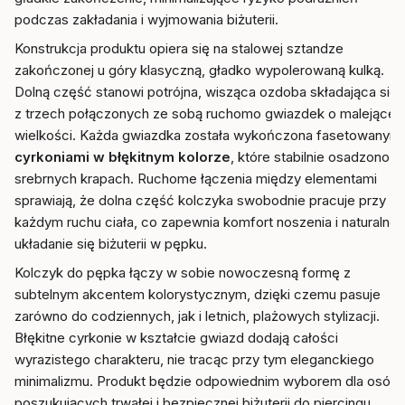
podczas zakładania i wyjmowania biżuterii.
Konstrukcja produktu opiera się na stalowej sztandze
zakończonej u góry klasyczną, gładko wypolerowaną kulką.
Dolną część stanowi potrójna, wisząca ozdoba składająca się
z trzech połączonych ze sobą ruchomo gwiazdek o malejącej
wielkości. Każda gwiazdka została wykończona fasetowanymi
cyrkoniami w błękitnym kolorze
, które stabilnie osadzono w
srebrnych krapach. Ruchome łączenia między elementami
sprawiają, że dolna część kolczyka swobodnie pracuje przy
każdym ruchu ciała, co zapewnia komfort noszenia i naturalne
układanie się biżuterii w pępku.
Kolczyk do pępka łączy w sobie nowoczesną formę z
subtelnym akcentem kolorystycznym, dzięki czemu pasuje
zarówno do codziennych, jak i letnich, plażowych stylizacji.
Błękitne cyrkonie w kształcie gwiazd dodają całości
wyrazistego charakteru, nie tracąc przy tym eleganckiego
minimalizmu. Produkt będzie odpowiednim wyborem dla osób
poszukujących trwałej i bezpiecznej biżuterii do piercingu,