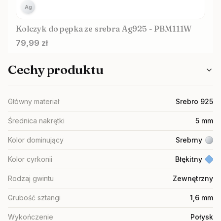
Ag
Kolczyk do pępka ze srebra Ag925 - PBM111W
Cena
79,99 zł
Cechy produktu
Główny materiał
Srebro 925
Średnica nakrętki
5 mm
Kolor dominujący
Srebrny
Kolor cyrkonii
Błękitny
Rodzaj gwintu
Zewnętrzny
Grubość sztangi
1,6 mm
Wykończenie
Połysk