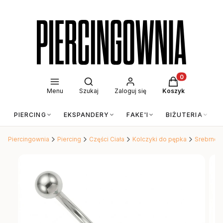
Otwórz wyszukiwarkę
Produkty w kos
Menu
Szukaj
Zaloguj się
Koszyk
PIERCING
EKSPANDERY
FAKE'I
BIŻUTERIA
Piercingownia
Piercing
Części Ciała
Kolczyki do pępka
Srebrne k