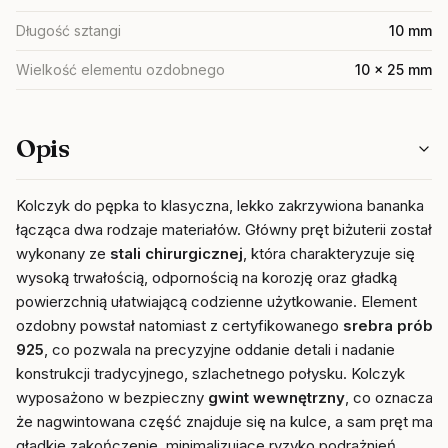
Długość sztangi
10 mm
Wielkość elementu ozdobnego
10 x 25 mm
Opis
Kolczyk do pępka to klasyczna, lekko zakrzywiona bananka
łącząca dwa rodzaje materiałów. Główny pręt biżuterii został
wykonany ze
stali chirurgicznej
, która charakteryzuje się
wysoką trwałością, odpornością na korozję oraz gładką
powierzchnią ułatwiającą codzienne użytkowanie. Element
ozdobny powstał natomiast z certyfikowanego
srebra próby
925
, co pozwala na precyzyjne oddanie detali i nadanie
konstrukcji tradycyjnego, szlachetnego połysku. Kolczyk
wyposażono w bezpieczny
gwint wewnętrzny
, co oznacza,
że nagwintowana część znajduje się na kulce, a sam pręt ma
gładkie zakończenie, minimalizujące ryzyko podrażnień