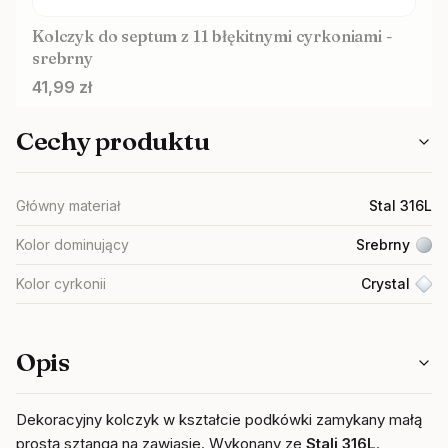
Kolczyk do septum z 11 błękitnymi cyrkoniami -
srebrny
Cena
41,99 zł
Cechy produktu
Główny materiał
Stal 316L
Kolor dominujący
Srebrny
Kolor cyrkonii
Crystal
Opis
Dekoracyjny kolczyk w kształcie podkówki zamykany małą
prostą sztangą na zawiasie. Wykonany ze
Stali 316L
.