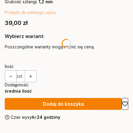
Grubość sztangi:
1,2 mm
.
Przejdź do pełnego opisu
Cena
39,00 zł
Wybierz wariant:
Poszczególne warianty mogą różnić się ceną
Ilość
szt.
Dostępność:
średnia ilość
Dodaj do koszyka
Czas wysyłki:
24 godziny