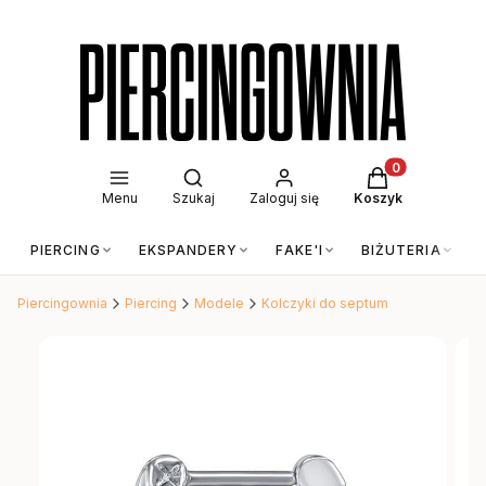
Otwórz wyszukiwarkę
Produkty w kos
Menu
Szukaj
Zaloguj się
Koszyk
PIERCING
EKSPANDERY
FAKE'I
BIŻUTERIA
Piercingownia
Piercing
Modele
Kolczyki do septum