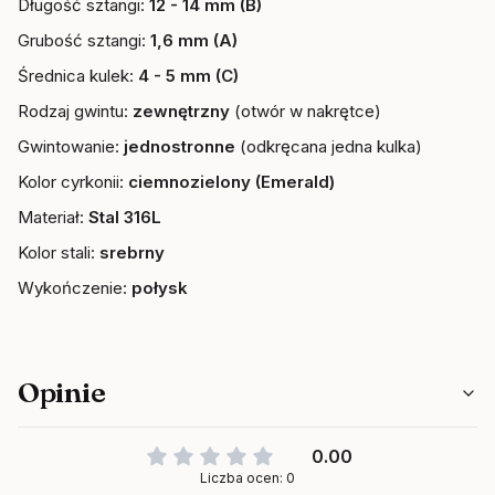
Długość sztangi:
12 - 14 mm (B)
Grubość sztangi:
1,6 mm (A)
Średnica kulek:
4 - 5
mm (C)
Rodzaj gwintu:
zewnętrzny
(otwór w nakrętce)
Gwintowanie:
jednostronne
(odkręcana jedna kulka)
Kolor cyrkonii:
ciemnozielony
(Emerald)
Materiał:
Stal 316L
Kolor stali:
srebrny
Wykończenie:
połysk
Opinie
0.00
Liczba ocen: 0