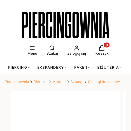
Otwórz wyszukiwarkę
Produkty w kos
Menu
Szukaj
Zaloguj się
Koszyk
PIERCING
EKSPANDERY
FAKE'I
BIŻUTERIA
Piercingownia
Piercing
Modele
Sztangi
Sztangi do sutków