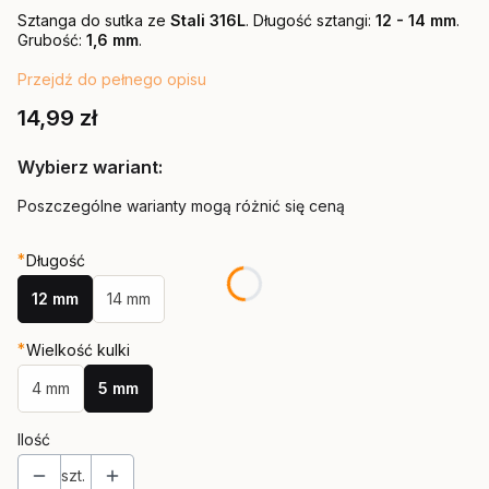
Sztanga do sutka ze
Stali 316L
.
Długość sztangi:
12 -
14 mm
.
Grubość:
1,6 mm
.
Przejdź do pełnego opisu
Cena
14,99 zł
Wybierz wariant:
Poszczególne warianty mogą różnić się ceną
*
Długość
12 mm
14 mm
*
Wielkość kulki
4 mm
5 mm
Ilość
szt.