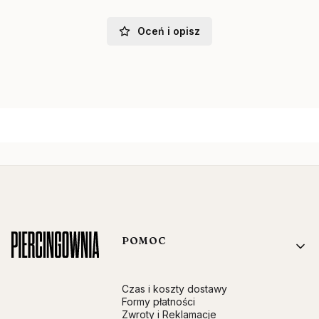
Oceń i opisz
Linki w stopce
POMOC
Czas i koszty dostawy
Formy płatności
Zwroty i Reklamacje