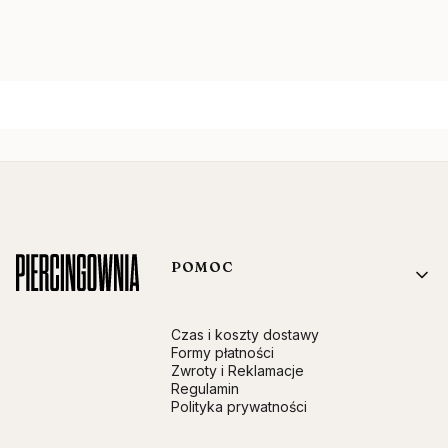
Linki w stopce
POMOC
Czas i koszty dostawy
Formy płatności
Zwroty i Reklamacje
Regulamin
Polityka prywatności