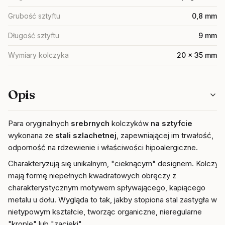
Grubość sztyftu
0,8 mm
Długość sztyftu
9 mm
Wymiary kolczyka
20 x 35 mm
Opis
Para oryginalnych
srebrnych
kolczyków
na sztyfcie
wykonana ze
stali szlachetnej
, zapewniającej im trwałość,
odporność na rdzewienie i właściwości hipoalergiczne.
Charakteryzują się unikalnym, "cieknącym" designem. Kolczyki
mają formę niepełnych kwadratowych obręczy z
charakterystycznym motywem spływającego, kapiącego
metalu u dołu. Wygląda to tak, jakby stopiona stal zastygła w
nietypowym kształcie, tworząc organiczne, nieregularne
"krople" lub "zacieki".