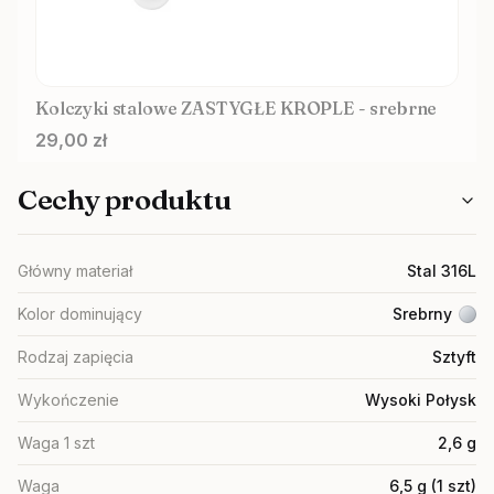
Kolczyki stalowe ZASTYGŁE KROPLE - srebrne
Cena
29,00 zł
Cechy produktu
Główny materiał
Stal 316L
Kolor dominujący
Srebrny
Rodzaj zapięcia
Sztyft
Wykończenie
Wysoki Połysk
Waga 1 szt
2,6 g
Waga
6,5 g (1 szt)