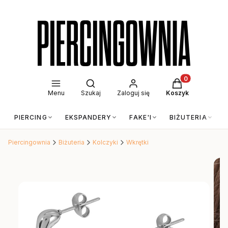
Otwórz wyszukiwarkę
Produkty w kos
Menu
Szukaj
Zaloguj się
Koszyk
PIERCING
EKSPANDERY
FAKE'I
BIŻUTERIA
Piercingownia
Biżuteria
Kolczyki
Wkrętki