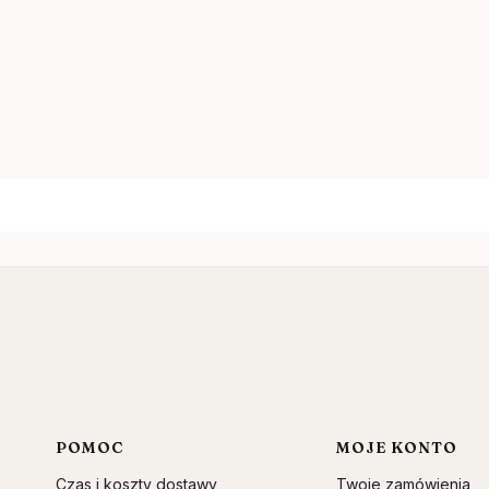
Linki w stopce
POMOC
MOJE KONTO
Czas i koszty dostawy
Twoje zamówienia