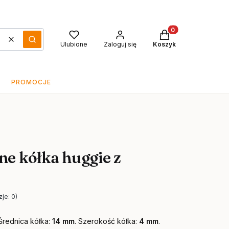
Produkty w koszyku
Wyczyść
Szukaj
Ulubione
Zaloguj się
Koszyk
PROMOCJE
ne kółka huggie z
je: 0)
 Średnica kółka:
14 mm
. Szerokość kółka:
4 mm
.