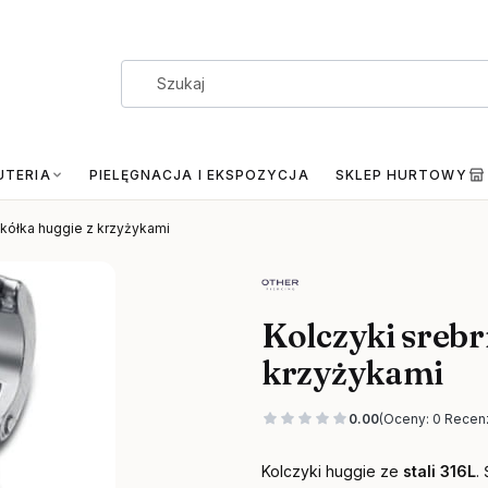
UTERIA
PIELĘGNACJA I EKSPOZYCJA
SKLEP HURTOWY
 kółka huggie z krzyżykami
Kolczyki srebr
krzyżykami
0.00
(Oceny: 0 Recenz
Kolczyki huggie ze
stali 316L
.