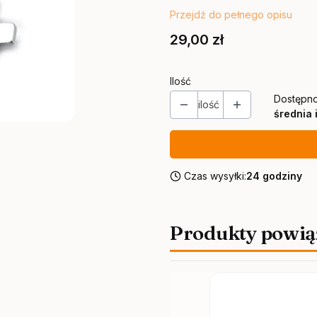
Przejdź do pełnego opisu
Cena
29,00 zł
Ilość
Dostępno
ilość
średnia 
Czas wysyłki:
24 godziny
Produkty powią