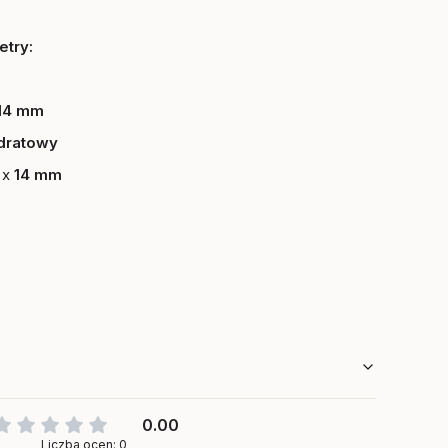
try:
14
mm
dratowy
0
x
14 mm
0.00
Liczba ocen: 0