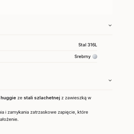
Stal 316L
Srebrny
u
huggie
ze
stali szlachetnej
z zawieszką w
ia i zamykania zatrzaskowe zapięcie, które
ałożenie.