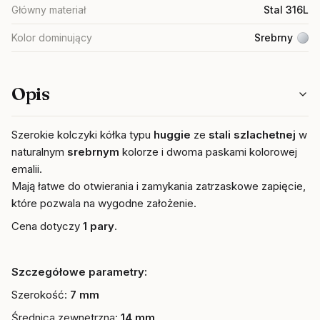
Główny materiał
Stal 316L
Kolor dominujący
Srebrny
Opis
Szerokie kolczyki k
ółka typu
huggie
ze
stali szlachetnej
w
naturalnym
srebrnym
kolorze i dwoma paskami kolorowej
emalii.
Mają łatwe do otwierania i zamykania zatrzaskowe zapięcie,
które pozwala na wygodne założenie.
Cena dotyczy
1 pary
.
Szczegółowe parametry:
Szerokość:
7 mm
Średnica zewnętrzna:
14
mm