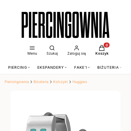
Otwórz wyszukiwarkę
Produkty w kos
Menu
Szukaj
Zaloguj się
Koszyk
PIERCING
EKSPANDERY
FAKE'I
BIŻUTERIA
Piercingownia
Biżuteria
Kolczyki
Huggies