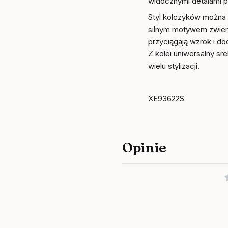
widocznymi detalami p
Styl kolczyków można 
silnym motywem zwier
przyciągają wzrok i do
Z kolei uniwersalny sr
wielu stylizacji.
XE93622S
Opinie