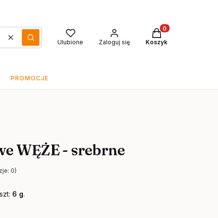
Produkty w koszyku
Wyczyść
Szukaj
Ulubione
Zaloguj się
Koszyk
PROMOCJE
owe WĘŻE - srebrne
je: 0)
szt:
6 g
.