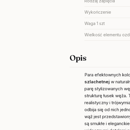
Rodzaj zapięcia
Wykończenie
Waga 1 szt
Wielkość elementu oz
Opis
Para efektownych ko
szlachetnej
w natura
parę stylizowanych węż
strukturę łusek węża. 
realistyczny i trójwymi
odbija się od nich jed
wąż jest przedstawiony
są smukłe i elegancki