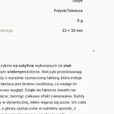
Sztyft
Połysk/Tekstura
6 g
dobnego
22 x 30 mm
lczyków
na sztyfcie
wykonanych ze
stali
lnym
srebrnym
kolorze. Kolczyki przedstawiają
y z wyraźnie zaznaczoną fakturą, która imituje
Tekstura jest drobno rzeźbiona, co nadaje im
arowy wygląd. Dzięki tej fakturze światło nie
nolicie, tworząc ciekawy efekt cieniowania.
Każdy
 w dynamicznej, lekko wijącej się pozie. Ich ciała
e, a głowy zaznaczone w subtelny sposób, z