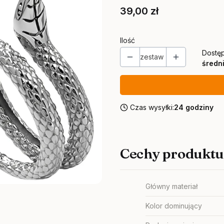
Cena
39,00 zł
Ilość
Dostę
zestaw
średni
Czas wysyłki:
24 godziny
Cechy produktu
Główny materiał
Kolor dominujący