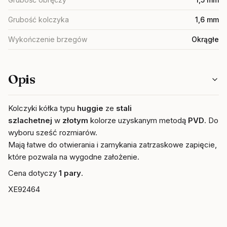
Grubość kolczyka
1,6 mm
Wykończenie brzegów
Okrągłe
Opis
Kolczyki k
ółka typu
huggie
ze
stali
szlachetnej
w
złotym
kolorze uzyskanym metodą
PVD
. Do
wyboru sześć rozmiarów.
Mają łatwe do otwierania i zamykania zatrzaskowe zapięcie,
które pozwala na wygodne założenie.
Cena dotyczy
1 pary
.
XE92464