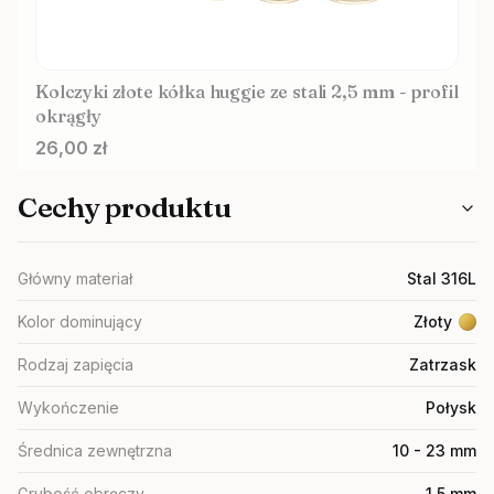
Kolczyki złote kółka huggie ze stali 2,5 mm - profil
okrągły
Cena
26,00 zł
Cechy produktu
Główny materiał
Stal 316L
Kolor dominujący
Złoty
Rodzaj zapięcia
Zatrzask
Wykończenie
Połysk
Średnica zewnętrzna
10 - 23 mm
Grubość obręczy
1,5 mm