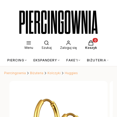
Otwórz wyszukiwarkę
Produkty w kos
Menu
Szukaj
Zaloguj się
Koszyk
PIERCING
EKSPANDERY
FAKE'I
BIŻUTERIA
Piercingownia
Biżuteria
Kolczyki
Huggies