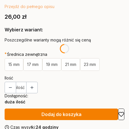
Przejdź do pełnego opisu
Cena
26,00 zł
Wybierz wariant:
Poszczególne warianty mogą różnić się ceną
*
Średnica zewnętrzna
15 mm
17 mm
19 mm
21 mm
23 mm
Ilość
ilość
Dostępność:
duża ilość
Dodaj do koszyka
Czas wysyłki:
24 godziny