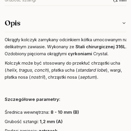
Opis
Okrągły kolczyk zamykany odcinkiem kółka umocowanym na
delikatnym zawiasie. Wykonany ze
Stali chirurgicznej 316L
.
Ozdobiony pięcioma okrągłymi
cyrkoniami
Crystal.
Kolczyk może być stosowany do przekłuć chrząstki ucha
(
helix, tragus, conch
), płatka ucha (
standard lobe
), wargi,
płatka nosa (
nostril
), chrząstki nosa (
septum
).
Szczegółowe parametry:
Średnica wewnętrzna:
8 - 10 mm (B)
Grubość sztangi:
1,2 mm (A)
Rodzaj zapięcia:
zatrzask