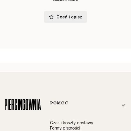
Oceń i opisz
Linki w stopce
POMOC
Czas i koszty dostawy
Formy płatności