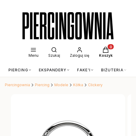
Otwórz wyszukiwarkę
Produkty w kos
Menu
Szukaj
Zaloguj się
Koszyk
PIERCING
EKSPANDERY
FAKE'I
BIŻUTERIA
Piercingownia
Piercing
Modele
Kółka
Clickery