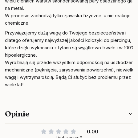
wielu cienkich warstw skondensowanej pary osadzanego gazu
na metal.
W procesie zachodzą tylko zjawiska fizyczne, a nie reakcje
chemiczne.
Przywiązujemy dużą wagę do Twojego bezpieczeństwa i
dlatego oferujemy najwyższej jakości kolczyki do piercingu,
które dzięki wykonaniu z tytanu są wyjątkowo trwałe i w 100%
hipoalergiczne.
Wyróżniają się przede wszystkim odpornością na uszkodzenia
mechaniczne (pęknięcia, zarysowania powierzchni), niewielką
wagą i wytrzymałością. Będą Ci służyć bez problemu przez
wiele lat!
Opinie
0.00
Liczba ocen: 0