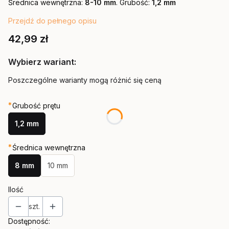
Średnica wewnętrzna:
8-10 mm
. Grubość:
1,2 mm
Przejdź do pełnego opisu
Cena
42,99 zł
Wybierz wariant:
Poszczególne warianty mogą różnić się ceną
*
Grubość prętu
1,2 mm
*
Średnica wewnętrzna
8 mm
10 mm
Ilość
szt.
Dostępność: