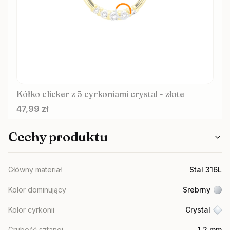
Kółko clicker z 5 cyrkoniami crystal - złote
Cena
47,99 zł
Cechy produktu
Główny materiał
Stal 316L
Kolor dominujący
Srebrny
Kolor cyrkonii
Crystal
Grubość sztangi
1,2 mm