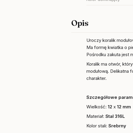
Opis
Uroczy koralik moduł
Ma formę kwiatka o pię
Pośrodku zakuta jest m
Koralik ma otwór, któr
modułową. Delikatna f
charakter.
Szczegółowe parame
Wielkość:
12
x
12 mm
Materiał:
Stal 316L
Kolor stali:
Srebrny