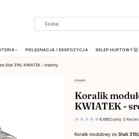
UTERIA
PIELĘGNACJA I EKSPOZYCJA
SKLEP HURTOWY
ze Stali 316L KWIATEK - srebrny
Koralik moduło
KWIATEK - sr
0.00
(Oceny: 0 Recenz
Koralik modułowy ze
Stali 316