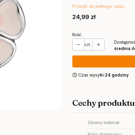
Przejdź do pełnego opisu
Cena
24,99 zł
Ilość
Dostępnoś
szt.
średnia i
Czas wysyłki:
24 godziny
Cechy produktu
Główny materiał
Kolor dominujący