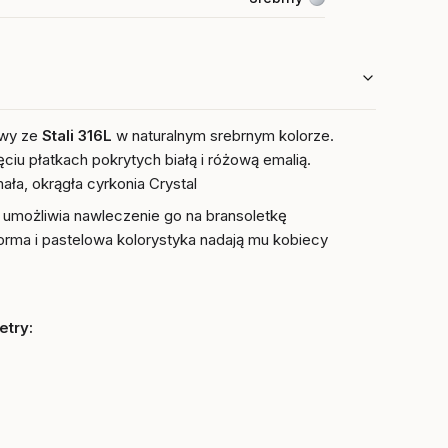
owy ze
Stali 316L
w naturalnym srebrnym kolorze.
ciu płatkach pokrytych białą i różową emalią.
ała, okrągła cyrkonia Crystal
y umożliwia nawleczenie go na bransoletkę
orma i pastelowa kolorystyka nadają mu kobiecy
try: