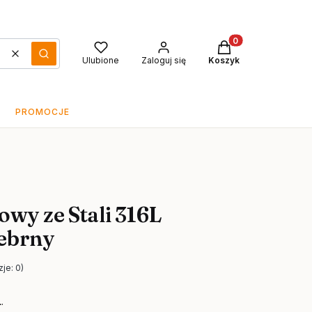
Produkty w koszyku
Wyczyść
Szukaj
Ulubione
Zaloguj się
Koszyk
PROMOCJE
wy ze Stali 316L
ebrny
je: 0)
L
.