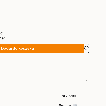
ć:
lość
Dodaj do koszyka
Stal 316L
Srebrny