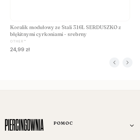
Koralik modułowy ze Stali 316L SERDUSZKO z
błękitnymi cyrkoniami - srebrny
PRODUCENT
OTHER™
Cena
24,99 zł
Linki w stopce
POMOC