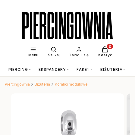
Otwórz wyszukiwarkę
Produkty w kos
Menu
Szukaj
Zaloguj się
Koszyk
PIERCING
EKSPANDERY
FAKE'I
BIŻUTERIA
Piercingownia
Biżuteria
Koraliki modułowe