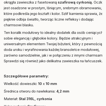
okrągła zawieszka z fasetowaną
szafirową cyrkonią
. Oczko
jest osadzone w prostym, lśniącym, srebrnym obramowaniu,
które podkreśla jego kształt i kolor. Szlif kamienia sprawia, że
pięknie odbija światło, tworząc liczne refleksy i dodając
charmsowi blasku.
Ten koralik modułowy to idealny dodatek dla osób ceniących
sobie elegancję i głębokie kolory.
Będzie atrakcyjnym i
uniwersalnym elementem Twojej biżuterii, który z pewnością
doda uroku i wyrafinowania każdej bransoletce modułowej,
zarówno samodzielnie, jak i w połączeniu z innymi charmsami.
Sprawdzi się również jako delikatna zawieszka na łańcuszek.
Szczegółowe parametry:
Wielkość dowieszki:
10
x
10 mm
Średnica otworu do nawlekania:
4,2 mm
Materiał:
Stal 316L, cyrkonia