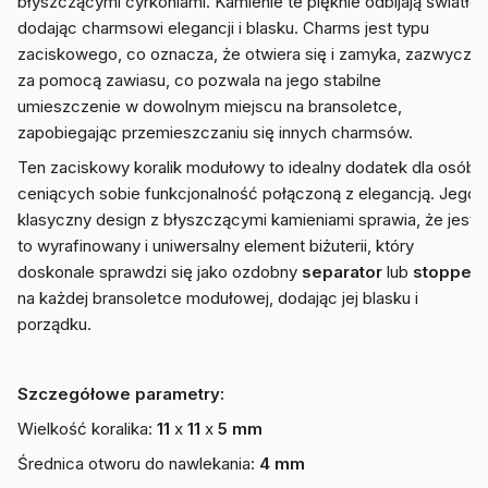
błyszczącymi cyrkoniami. Kamienie te pięknie odbijają światło,
dodając charmsowi elegancji i blasku. Charms jest typu
zaciskowego, co oznacza, że otwiera się i zamyka, zazwyczaj
za pomocą zawiasu, co pozwala na jego stabilne
umieszczenie w dowolnym miejscu na bransoletce,
zapobiegając przemieszczaniu się innych charmsów.
Ten zaciskowy koralik modułowy to idealny dodatek dla osób
ceniących sobie funkcjonalność połączoną z elegancją. Jego
klasyczny design z błyszczącymi kamieniami sprawia, że jest
to wyrafinowany i uniwersalny element biżuterii, który
doskonale sprawdzi się jako ozdobny
separator
lub
stopper
na każdej bransoletce modułowej, dodając jej blasku i
porządku.
Szczegółowe parametry:
Wielkość koralika:
11
x
11
x
5
mm
Średnica otworu do nawlekania:
4 mm