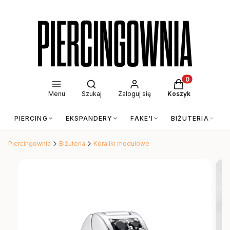
Otwórz wyszukiwarkę
Produkty w kos
Menu
Szukaj
Zaloguj się
Koszyk
PIERCING
EKSPANDERY
FAKE'I
BIŻUTERIA
Piercingownia
Biżuteria
Koraliki modułowe