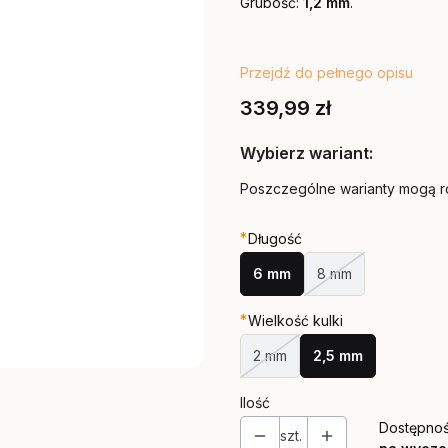
Grubość:
1,2
mm
.
Przejdź do pełnego opisu
Cena
339,99 zł
Wybierz wariant:
Poszczególne warianty mogą ró
*
Długość
6 mm
8 mm
*
Wielkość kulki
2 mm
2,5 mm
Ilość
Dostępnoś
szt.