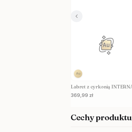
Au
Labret z cyrko
Cena
369,99 zł
Cechy produktu