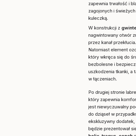
zapewnia trwałość i bl
zagojonych i świeżych
kuleczką.
W konstrukcji z
gwint
nagwintowany otwór zn
przez kanał przekłucia
Natomiast element ozd
który wkręca się do śr
bezbolesne i bezpieczn
uszkodzenia tkanki, a
w łączeniach.
Po drugiej stronie lab
który zapewnia komfort
jest niewyczuwalny po
do dziąseł w przypadku
ekskluzywny dodatek, k
będzie prezentował si
helix
,
tragus
,
conch