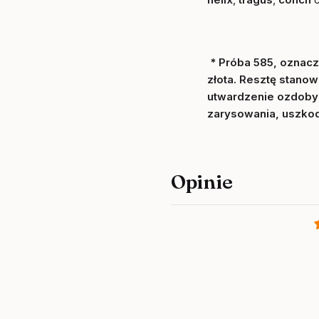
* Próba 585, oznac
złota. Resztę stanow
utwardzenie ozdoby 
zarysowania, uszkod
Opinie