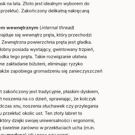
ask na lata. Złoto jest idealnym wyborem do
 przekłuć. Zakończony delikatną nakręcaną
em wewnętrznym
(
internal thread
)
ajduje się wewnątrz pręta, który przechodzi
. Zewnętrzna powierzchnia pręta jest gładka.
obny posiada wystający, gwintowany trzpień,
odka tego pręta. Takie rozwiązanie ułatwia
e zakładanie biżuterii, eliminując ryzyko
 także zapobiega gromadzeniu się zanieczyszczeń
ret zakończony jest tradycyjnie, płaskim dyskiem,
 noszenia na co dzień, sprawiając, że kolczyk
dczas snu, noszenia słuchawek czy przylegania
 przekłuć okolic ust. Ten złoty labret to
tóry dzięki swojej uniwersalności i ergonomii,
ę świetnie zarówno w przekłuciach ucha (m.in.
czy
medusa
) jak i nosa czy wargi.