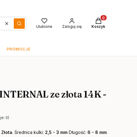
Produkty w koszyku
Wyczyść
Szukaj
Ulubione
Zaloguj się
Koszyk
PROMOCJE
 INTERNAL ze złota 14K -
je: 0)
 Złota
. Średnica kulki:
2,5 - 3 mm
Długość:
6 - 8
mm
.