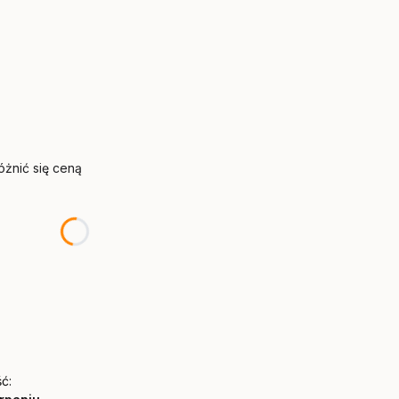
żnić się ceną
ć: