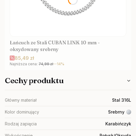
Łańcuch ze Stali CUBAN LINK 10 mm -
oksydowany srebrny
Cena promocyjna
85,49 zł
Najniższa cena:
74,99 zł
--14%
Cechy produktu
Główny materiał
Stal 316L
Kolor dominujący
Srebrny
Rodzaj zapięcia
Karabińczyk
Wykończenie
Połysk/Oksyda