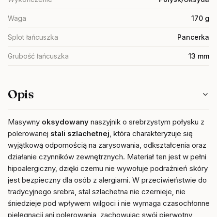
Waga
170 g
Splot łańcuszka
Pancerka
Grubość łańcuszka
13 mm
Opis
Masywny
oksydowany
naszyjnik o srebrzystym połysku z
polerowanej
stali szlachetnej
, która charakteryzuje się
wyjątkową odpornością na zarysowania, odkształcenia oraz
działanie czynników zewnętrznych. Materiał ten jest w pełni
hipoalergiczny, dzięki czemu nie wywołuje podrażnień skóry i
jest bezpieczny dla osób z alergiami. W przeciwieństwie do
tradycyjnego srebra, stal szlachetna nie czernieje, nie
śniedzieje pod wpływem wilgoci i nie wymaga czasochłonnej
pielęgnacji ani polerowania, zachowując swój pierwotny