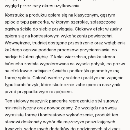
wygląd przez cały okres użytkowania.
Konstrukcja produktu opiera się na klasycznym, gęstym
splocie typu pancerka, w którym szerokie, spłaszczone
ogniwa ściśle do siebie przylegają. Ciekawy efekt wizualny
opiera się na kontrastowym wykończeniu powierzchni.
Wewnętrzne, trudniej dostępne przestrzenie oraz wgłębienia
każdego ogniwa poddano procesowi przyciemniania, co
nadaje biżuterii głębię. Z kolei wierzchnia, płaska strona
łańcucha została wypolerowana na wysoki połysk, co pozwala
na efektowne odbijanie światła i podkreśla geometryczną
formę splotu. Całość wieńczy solidne i praktyczne zapięcie
typu karabińczyk, które skutecznie zabezpiecza naszyjnik
przed przypadkowym rozpięciem.
Ten stalowy naszyjnik pancerka reprezentuje styl surowy,
minimalistyczny oraz nowoczesny. Ze względu na swoją
wyrazistą formę i kontrastowe wykończenie, produkt ten
stanowi doskonały wybór dla mężczyzn poszukujących
trwałych, widocznych dodatków do codziennych stylizacji,