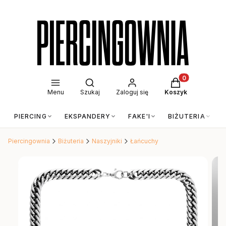
Otwórz wyszukiwarkę
Produkty w kos
Menu
Szukaj
Zaloguj się
Koszyk
PIERCING
EKSPANDERY
FAKE'I
BIŻUTERIA
Piercingownia
Biżuteria
Naszyjniki
Łańcuchy