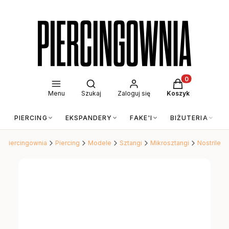
Otwórz wyszukiwarkę
Produkty w kos
Menu
Szukaj
Zaloguj się
Koszyk
PIERCING
EKSPANDERY
FAKE'I
BIŻUTERIA
Piercingownia
Piercing
Modele
Sztangi
Mikrosztangi
Nostrile