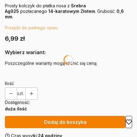
Prosty kolczyk do płatka nosa z
Srebra
Ag925
pozłacanego
14-karatowym Złotem
. Grubość:
0,6
mm
.
Przejdź do pełnego opisu
Cena
6,99 zł
Wybierz wariant:
Poszczególne warianty mogą różnić się ceną
Ilość
szt.
Dostępność:
duża ilość
Dodaj do koszyka
Czas wysyłki:
24 godziny