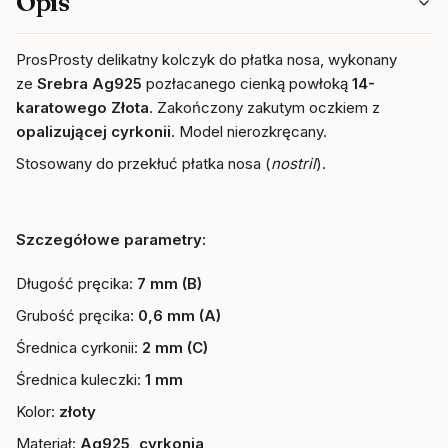
Opis
ProsProsty delikatny kolczyk do płatka nosa, wykonany
ze
Srebra Ag925
pozłacanego cienką powłoką
14-
karatowego Złota
. Zakończony zakutym oczkiem z
opalizującej
cyrkonii
. Model nierozkręcany.
Stosowany do przekłuć płatka nosa (
nostril
)
.
Szczegółowe parametry:
Długość pręcika:
7 mm (B)
Grubość pręcika:
0,6 mm (A)
Średnica cyrkonii:
2 mm (C)
Średnica kuleczki:
1 mm
Kolor:
złoty
Materiał:
Ag925, cyrkonia