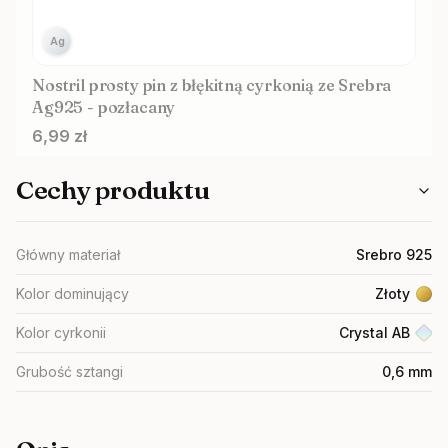
Ag
Nostril prosty pin z błękitną cyrkonią ze Srebra
Ag925 - pozłacany
Cena
6,99 zł
Cechy produktu
Główny materiał
Srebro 925
Kolor dominujący
Złoty
Kolor cyrkonii
Crystal AB
Grubość sztangi
0,6 mm