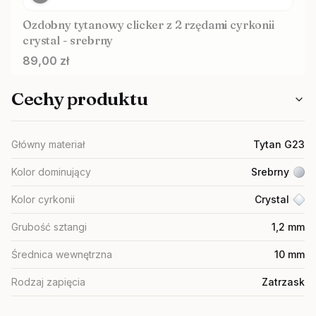
Ozdobny tytanowy clicker z 2 rzędami cyrkonii
crystal - srebrny
Cena
89,00 zł
Cechy produktu
Główny materiał
Tytan G23
Kolor dominujący
Srebrny
Kolor cyrkonii
Crystal
Grubość sztangi
1,2 mm
Średnica wewnętrzna
10 mm
Rodzaj zapięcia
Zatrzask