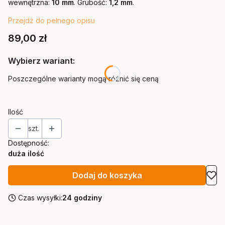
wewnętrzna:
10 mm
. Grubość:
1,2 mm
.
Przejdź do pełnego opisu
Cena
89,00 zł
Wybierz wariant:
Poszczególne warianty mogą różnić się ceną
Ilość
szt.
Dostępność:
duża ilość
Dodaj do koszyka
Czas wysyłki:
24 godziny