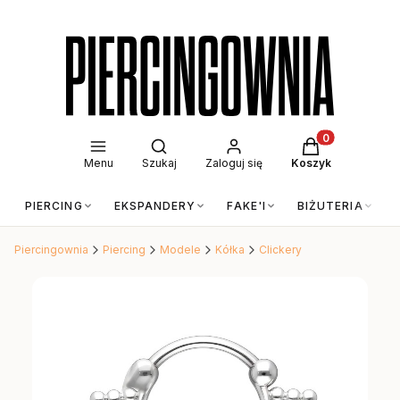
Otwórz wyszukiwarkę
Produkty w kos
Menu
Szukaj
Zaloguj się
Koszyk
PIERCING
EKSPANDERY
FAKE'I
BIŻUTERIA
Piercingownia
Piercing
Modele
Kółka
Clickery