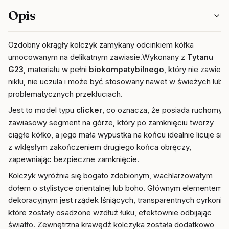
Opis
Ozdobny okrągły kolczyk zamykany odcinkiem kółka
umocowanym na delikatnym zawiasie.Wykonany z
Tytanu
G23
, materiału w pełni
biokompatybilnego
, który nie zawiera
niklu, nie uczula i może być stosowany nawet w świeżych lub
problematycznych przekłuciach.
Jest to model typu
clicker
, co oznacza, że posiada ruchomy,
zawiasowy segment na górze, który po zamknięciu tworzy
ciągłe kółko, a jego mała wypustka na końcu idealnie licuje się
z wklęsłym zakończeniem drugiego końca obręczy,
zapewniając bezpieczne zamknięcie.
Kolczyk wyróżnia się bogato zdobionym, wachlarzowatym
dołem o stylistyce orientalnej lub boho. Głównym elementem
dekoracyjnym jest rządek lśniących, transparentnych cyrkonii,
które zostały osadzone wzdłuż łuku, efektownie odbijając
światło. Zewnętrzna krawędź kolczyka została dodatkowo