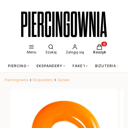
Otwórz wyszukiwarkę
Produkty w kos
Menu
Szukaj
Zaloguj się
Koszyk
PIERCING
EKSPANDERY
FAKE'I
BIŻUTERIA
Piercingownia
Ekspandery
Spirale