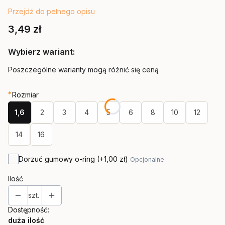
Przejdź do pełnego opisu
Cena
3,49 zł
Wybierz wariant:
Poszczególne warianty mogą różnić się ceną
*
Rozmiar
1,6
2
3
4
5
6
8
10
12
14
16
Dorzuć gumowy o-ring
(+1,00 zł)
Opcjonalne
Ilość
szt.
Dostępność:
duża ilość