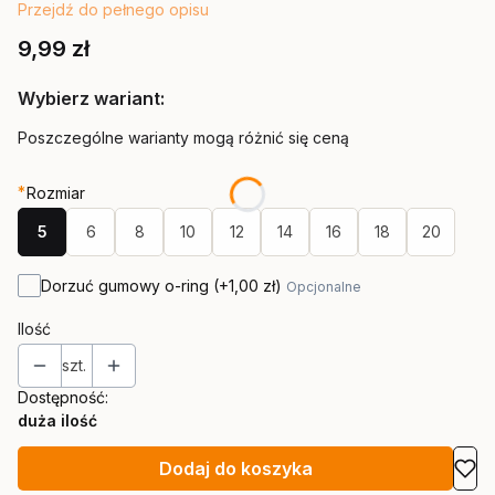
Przejdź do pełnego opisu
Cena
9,99 zł
Wybierz wariant:
Poszczególne warianty mogą różnić się ceną
*
Rozmiar
5
6
8
10
12
14
16
18
20
Dorzuć gumowy o-ring
(+1,00 zł)
Opcjonalne
Ilość
szt.
Dostępność:
duża ilość
Dodaj do koszyka