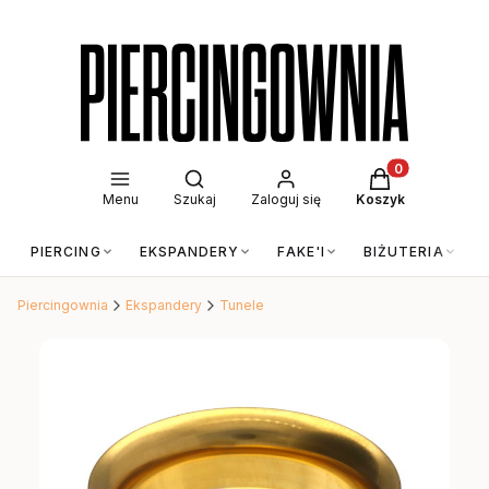
Otwórz wyszukiwarkę
Produkty w kos
Menu
Szukaj
Zaloguj się
Koszyk
PIERCING
EKSPANDERY
FAKE'I
BIŻUTERIA
Piercingownia
Ekspandery
Tunele