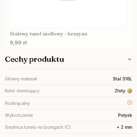
Stalowy tunel siodłowy - benzyna
Cena
9,99 zł
Cechy produktu
Główny materiał
Stal 316L
Kolor dominujący
Złoty
Rozkręcalny
ta
Wykończenie
Połysk
Średnica tunelu na brzegach (C)
+ 2 mm