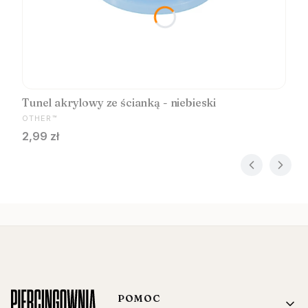
Tunel akrylowy ze ścianką - niebieski
PRODUCENT
OTHER™
Cena
2,99 zł
Linki w stopce
POMOC