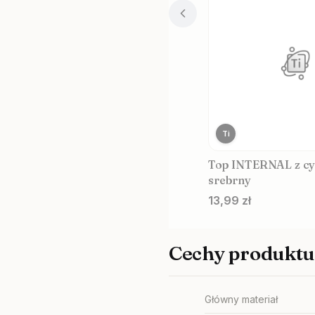
Ti
Top INTERNAL z cy
srebrny
Cena
13,99 zł
Cechy produktu
Główny materiał