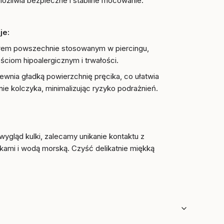
ożliwia bezpieczne i stabilne mocowanie.
je:
ałem powszechnie stosowanym w piercingu,
ściom hipoalergicznym i trwałości.
wnia gładką powierzchnię pręcika, co ułatwia
ie kolczyka, minimalizując ryzyko podrażnień.
ygląd kulki, zalecamy unikanie kontaktu z
kami i wodą morską. Czyść delikatnie miękką