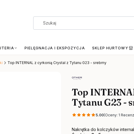
UTERIA
PIELĘGNACJA I EKSPOZYCJA
SKLEP HURTOWY
ki
Top INTERNAL z cyrkonią Crystal z Tytanu G23 - srebrny
Top INTERNAL 
Tytanu G23 - 
5.00
(Oceny: 1 Recenz
Nakrętka do kolczyków internal