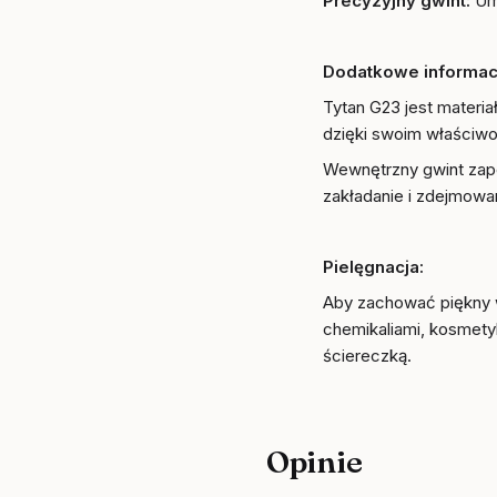
Precyzyjny gwint:
Um
Dodatkowe informac
Tytan G23 jest materi
dzięki swoim właściwo
Wewnętrzny gwint zape
zakładanie i zdejmowan
Pielęgnacja:
Aby zachować piękny w
chemikaliami, kosmety
ściereczką.
Opinie