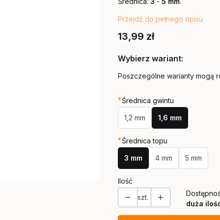
Średnica:
3
-
5 mm
.
Przejdź do pełnego opisu
Cena
13,99 zł
Wybierz wariant:
Poszczególne warianty mogą ró
*
Średnica gwintu
1,2 mm
1,6 mm
*
Średnica topu
3 mm
4 mm
5 mm
Ilość
Dostępnoś
szt.
duża iloś