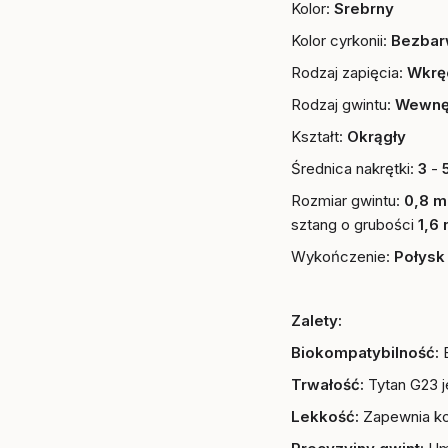
Kolor:
Srebrny
Kolor cyrkonii:
Bezbarw
Rodzaj zapięcia:
Wkrę
Rodzaj gwintu:
Wewnę
Kształt:
Okrągły
Średnica nakrętki:
3
-
Rozmiar gwintu:
0,8 
sztang o grubości
1,6
Wykończenie:
Połysk
Zalety:
Biokompatybilność:
Trwałość:
Tytan G23 j
Lekkość:
Zapewnia k