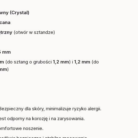
ny (Crystal)
cana
trzny
(otwór w sztandze)
5 mm
mm
(do sztang o grubości
1,2 mm
) i
1,2 mm
(do
 mm
)
Bezpieczny dla skóry, minimalizuje ryzyko alergii.
est odporny na korozję i na zarysowania.
omfortowe noszenie.