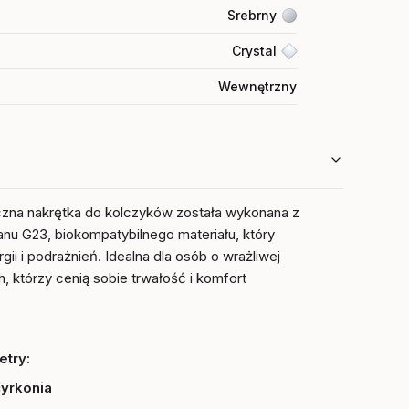
Srebrny
Crystal
Wewnętrzny
czna nakrętka do kolczyków została wykonana z
anu G23, biokompatybilnego materiału, który
rgii i podrażnień. Idealna dla osób o wrażliwej
h, którzy cenią sobie trwałość i komfort
try:
cyrkonia