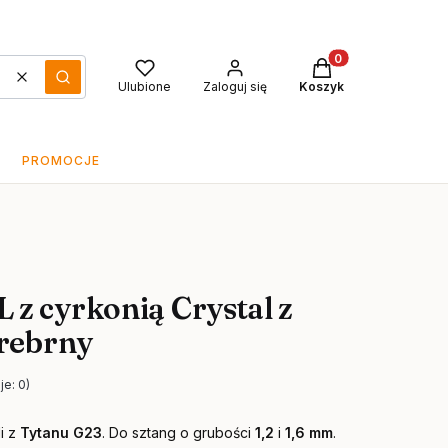
Produkty w koszyku
Wyczyść
Szukaj
Ulubione
Zaloguj się
Koszyk
PROMOCJE
z cyrkonią Crystal z
srebrny
je: 0)
i z
Tytanu G23
. Do sztang o grubości
1,2
i
1,6 mm
.