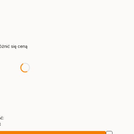
żnić się ceną
ć:
ć