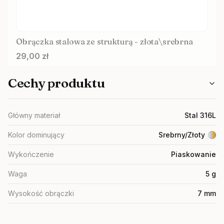
Obrączka stalowa ze strukturą - złota\srebrna
Cena
29,00 zł
Cechy produktu
Główny materiał
Stal 316L
Kolor dominujący
Srebrny/Złoty
Wykończenie
Piaskowanie
Waga
5 g
Wysokość obrączki
7 mm