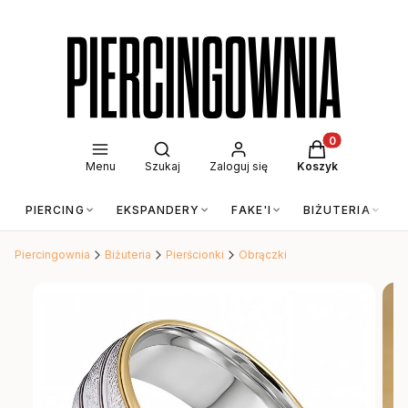
Otwórz wyszukiwarkę
Produkty w kos
Menu
Szukaj
Zaloguj się
Koszyk
PIERCING
EKSPANDERY
FAKE'I
BIŻUTERIA
Piercingownia
Biżuteria
Pierścionki
Obrączki