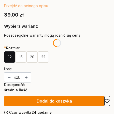
Przejdź do pełnego opisu
Cena
39,00 zł
Wybierz wariant:
Poszczególne warianty mogą różnić się ceną
*
Rozmiar
12
15
20
22
Ilość
szt.
Dostępność:
średnia ilość
Dodaj do koszyka
Czas wysyłki:
24 godziny