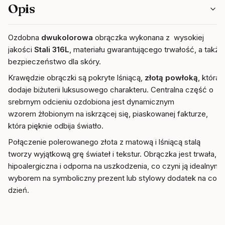
Opis
Ozdobna
dwukolorowa
obrączka wykonana z wysokiej
jakości
Stali 316L
, materiału gwarantującego trwałość, a także
bezpieczeństwo dla skóry.
Krawędzie obrączki są pokryte lśniącą,
złotą powłoką
, która
dodaje biżuterii luksusowego charakteru. Centralna część o
srebrnym odcieniu ozdobiona jest dynamicznym
wzorem żłobionym na iskrzącej się, piaskowanej fakturze,
która pięknie odbija światło.
Połączenie polerowanego złota z matową i lśniącą stalą
tworzy wyjątkową grę świateł i tekstur. Obrączka jest trwała,
hipoalergiczna i odporna na uszkodzenia, co czyni ją idealnym
wyborem na symboliczny prezent lub stylowy dodatek na co
dzień.